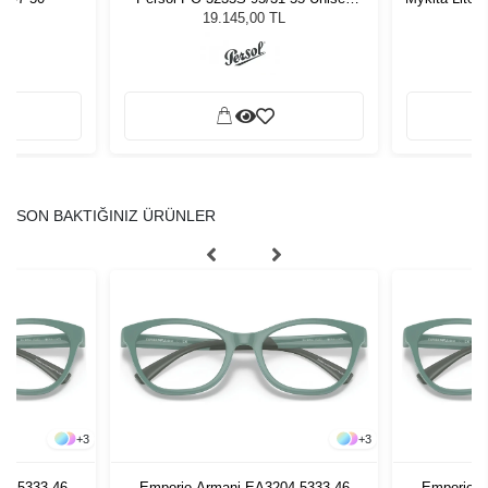
Güneş Gözlüğü
19.145,00 TL
SON BAKTIĞINIZ ÜRÜNLER
+
3
+
3
04 5333 46
Emporio Armani EA3204 5333 46
Emporio A