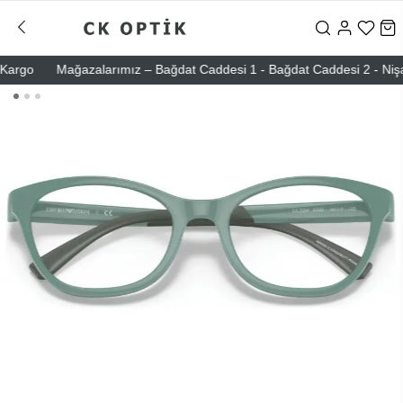
go
Mağazalarımız – Bağdat Caddesi 1 - Bağdat Caddesi 2 - Nişantaşı