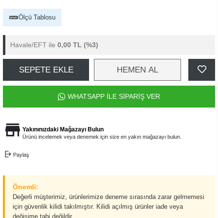
Ölçü Tablosu
Havale/EFT ile
0,00 TL
(%3)
SEPETE EKLE
HEMEN AL
WHATSAPP İLE SİPARİŞ VER
Yakınınızdaki Mağazayı Bulun
Ürünü incelemek veya denemek için size en yakın mağazayı bulun.
Paylaş
Önemli:
Değerli müşterimiz, ürünlerimize deneme sırasında zarar gelmemesi
için güvenlik kilidi takılmıştır. Kilidi açılmış ürünler iade veya
değişime tabi değildir.