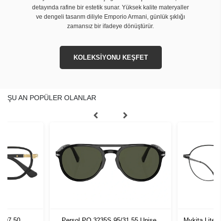
detayında rafine bir estetik sunar. Yüksek kalite materyaller
ve dengeli tasarım diliyle Emporio Armani, günlük şıklığı
zamansız bir ifadeye dönüştürür.
KOLEKSİYONU KEŞFET
ŞU AN POPÜLER OLANLAR
1097 50
Persol PO 3235S 95/31 55 Unisex
Mykita Lite 