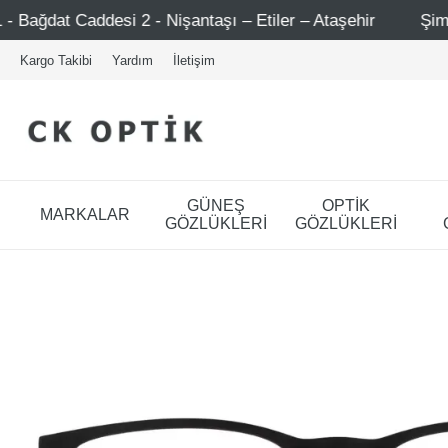
işantaşı – Etiler – Ataşehir
Şimdi Üye ol ! 5000 TL üze
Kargo Takibi
Yardım
İletişim
GÜNEŞ
OPTİK
MARKALAR
GÖZLÜKLERİ
GÖZLÜKLERİ