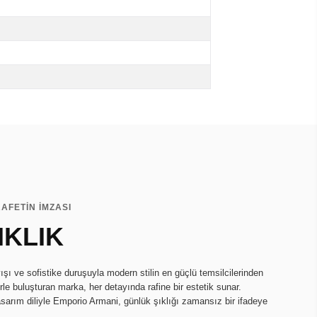
AFETİN İMZASI
IKLIK
ı ve sofistike duruşuyla modern stilin en güçlü temsilcilerinden
lerle buluşturan marka, her detayında rafine bir estetik sunar.
asarım diliyle Emporio Armani, günlük şıklığı zamansız bir ifadeye