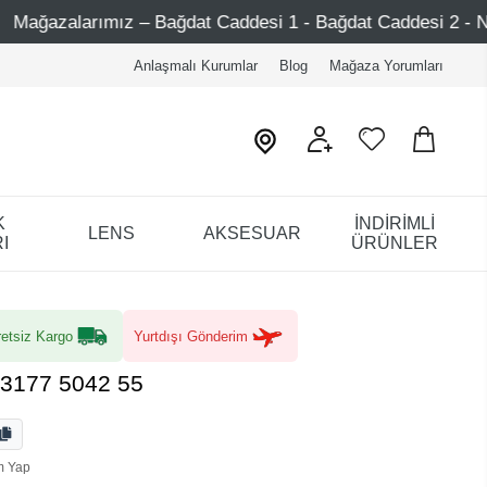
dat Caddesi 1 - Bağdat Caddesi 2 - Nişantaşı – Etiler – Ata
Anlaşmalı Kurumlar
Blog
Mağaza Yorumları
K
İNDİRİMLİ
LENS
AKSESUAR
I
ÜRÜNLER
etsiz Kargo
Yurtdışı Gönderim
 3177 5042 55
m Yap