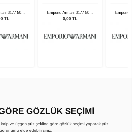
mani 3177 5042
Emporio Armani 3177 5042
Emporio 
55
55
00 TL
0,00 TL
 GÖRE GÖZLÜK SEÇİMİ
, kalp ve üçgen yüz şekline göre gözlük seçimi yaparak yüz
görünümü elde edebilirsiniz.