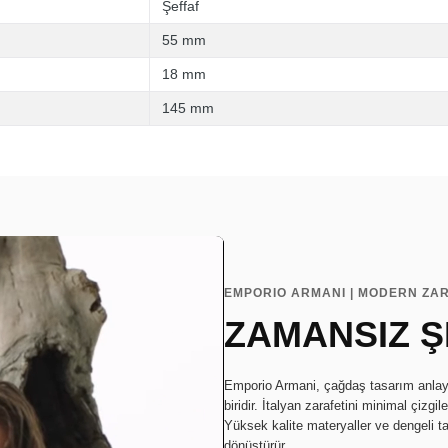
Şeffaf
55 mm
18 mm
145 mm
EMPORIO ARMANI | MODERN ZAR
ZAMANSIZ Ş
Emporio Armani, çağdaş tasarım anlayış
biridir. İtalyan zarafetini minimal çizgi
Yüksek kalite materyaller ve dengeli t
dönüştürür.