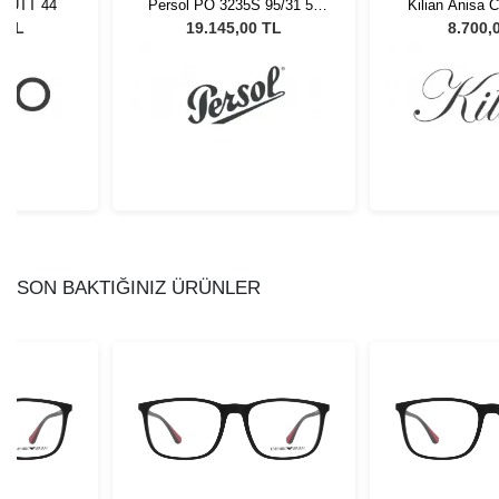
BLUTT 44
Persol PO 3235S 95/31 55
Kilian Anisa 
Unisex Güneş Gözlüğü
Güneş G
8 TL
19.145,00 TL
8.700,
SON BAKTIĞINIZ ÜRÜNLER