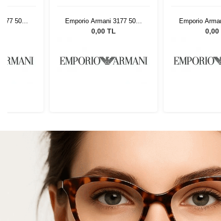
3177 5042
Emporio Armani 3177 5042
Emporio Arman
55
55
L
0,00 TL
0,00