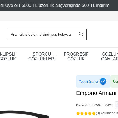
ri ilk alışverişinde 500 TL indirim
Mağazalarımız – Bağ
KLİPSLİ
SPORCU
PROGRESİF
GÖZLÜ
GÖZLÜK
GÖZLÜKLERİ
GÖZLÜK
CAMLAR
Yetkili Satıcı
Ücr
Emporio Armani
Barkod
:
8056597330428
(0) Yorum
Yoru