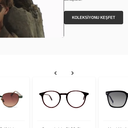
KOLEKSİYONU KEŞFET