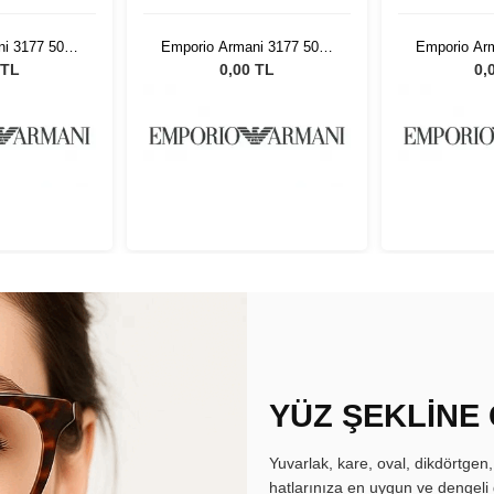
i 3177 5042
Emporio Armani 3177 5042
Emporio Ar
55
 TL
0,00 TL
0,
YÜZ ŞEKLİNE
Yuvarlak, kare, oval, dikdörtgen
hatlarınıza en uygun ve dengeli 