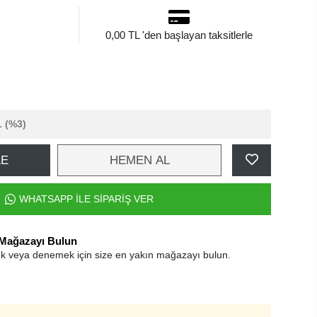
0,00 TL 'den başlayan taksitlerle
L
(%3)
LE
HEMEN AL
WHATSAPP İLE SİPARİŞ VER
 Mağazayı Bulun
k veya denemek için size en yakın mağazayı bulun.