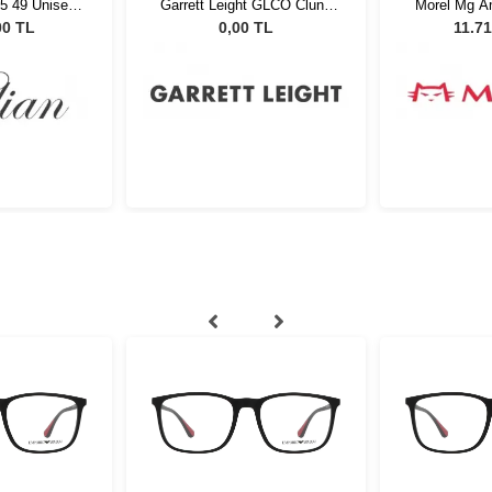
C5 49 Unisex
Garrett Leight GLCO Clune
Morel Mg A
özlüğü
45 Barolo
5
00 TL
0,00 TL
11.71