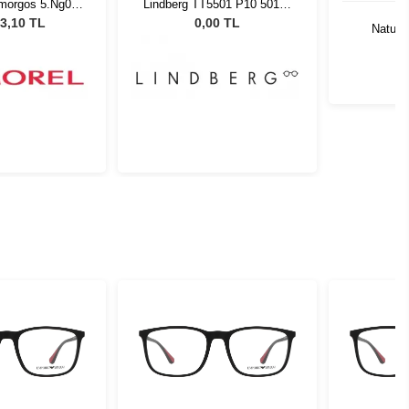
morgos 5.Ng08
Lindberg TT5501 P10 50130
420
1130416
3,10 TL
0,00 TL
Natural