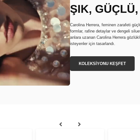
ŞIK, GÜÇLÜ
Carolina Herrera, feminen zarafeti güçl
formlar, rafine detaylar ve dengeli silue
anlara uzanan Carolina Herrera gözlükl
isteyenler için tasarlandı.
KOLEKSİYONU KEŞFET