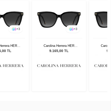
+
3
+
3
 Herrera HER
Carolina Herrera HER
Caroli
7 Kadın Güneş
0333/S 807 Kadın Güneş
0333/S 
5,00 TL
9.165,00 TL
9.
zlüğü
Gözlüğü