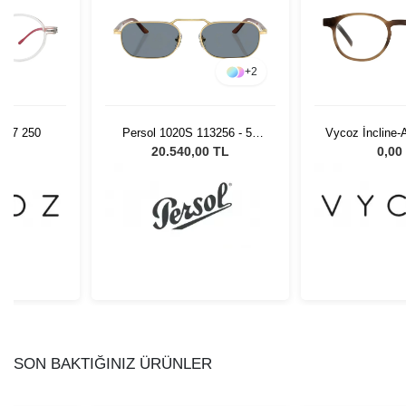
+
2
d 57 250
Persol 1020S 113256 - 57
Vycoz İncline
Erkek Güneş Gözlüğü
48-22 
L
20.540,00 TL
0,00
SON BAKTIĞINIZ ÜRÜNLER