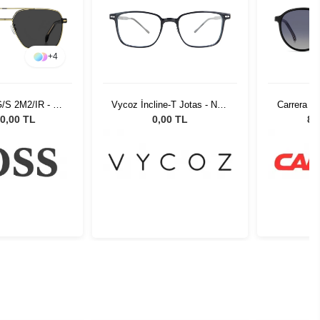
+
4
/S 2M2/IR - 58
Vycoz İncline-T Jotas - New
Carrera 3
üneş Gözlüğü
HAV 50-20 144
- 52 Unis
0,00 TL
0,00 TL
8.