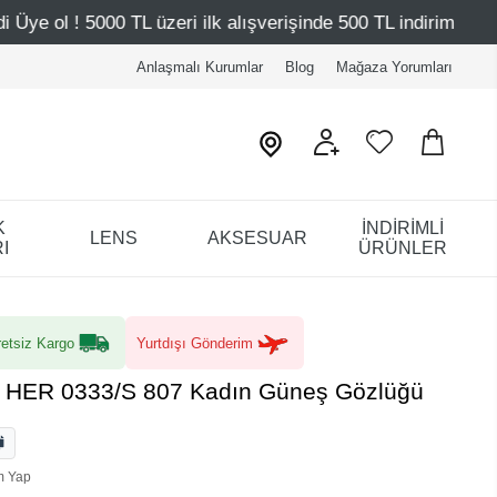
zeri ilk alışverişinde 500 TL indirim
Mağazalarımız – Ba
Anlaşmalı Kurumlar
Blog
Mağaza Yorumları
K
İNDİRİMLİ
LENS
AKSESUAR
I
ÜRÜNLER
etsiz Kargo
Yurtdışı Gönderim
ra HER 0333/S 807 Kadın Güneş Gözlüğü
m Yap