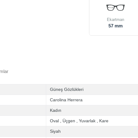
Ekartman
57 mm
mlar
Güneş Gözlükleri
Carolina Herrera
Kadın
Oval
,
Üçgen
,
Yuvarlak
,
Kare
Siyah