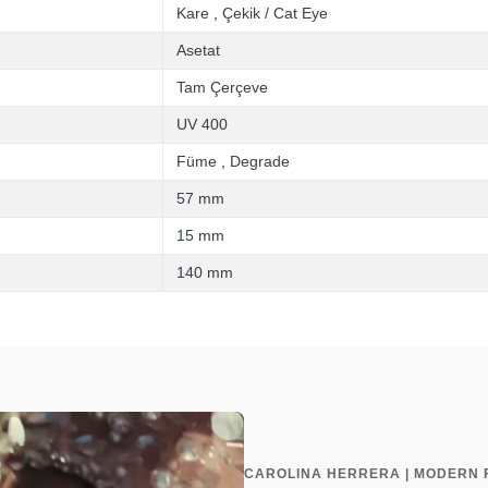
Kare
,
Çekik / Cat Eye
Asetat
Tam Çerçeve
UV 400
Füme
,
Degrade
57 mm
15 mm
140 mm
CAROLINA HERRERA | MODERN 