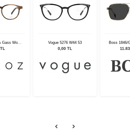
-A Gass Wood
Vogue 5276 W44 53
Boss 1846/G
54139
Unisex G
 TL
0,00 TL
11.83