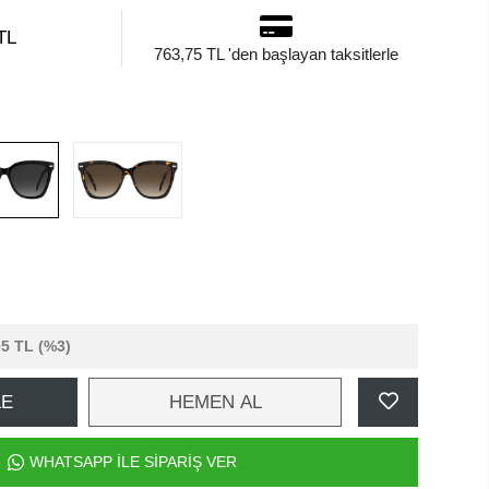
TL
763,75 TL 'den başlayan taksitlerle
05 TL
(%3)
LE
HEMEN AL
WHATSAPP İLE SİPARİŞ VER