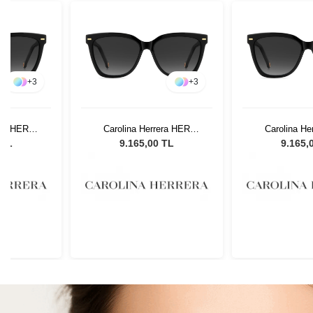
+
3
+
3
era HER
Carolina Herrera HER
Carolina He
ın Güneş
0333/S 807 Kadın Güneş
0333/S 807 K
 TL
9.165,00 TL
9.165,
ü
Gözlüğü
Gözl