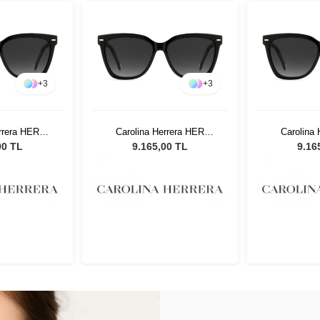
+
3
+
3
rrera HER
Carolina Herrera HER
Carolina
adın Güneş
0333/S 807 Kadın Güneş
0333/S 80
00 TL
9.165,00 TL
9.16
üğü
Gözlüğü
Gö