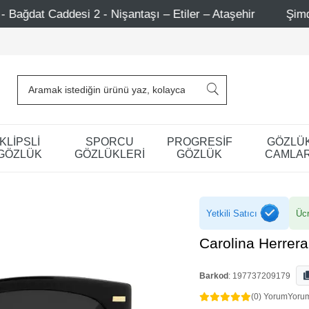
 Nişantaşı – Etiler – Ataşehir
Şimdi Üye ol ! 5000 TL ü
KLİPSLİ
SPORCU
PROGRESİF
GÖZLÜ
GÖZLÜK
GÖZLÜKLERİ
GÖZLÜK
CAMLAR
Yetkili Satıcı
Ücr
Carolina Herre
Barkod
:
197737209179
(0) Yorum
Yoru