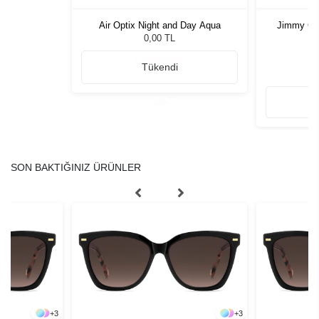
rkek Güneş
Air Optix Night and Day Aqua
Jimmy Ch
Kadı
0,00 TL
Tükendi
SON BAKTIĞINIZ ÜRÜNLER
+
3
+
3