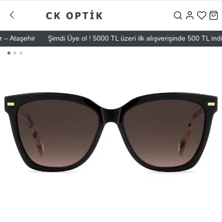
Ataşehir
Şimdi Üye ol ! 5000 TL üzeri ilk alışverişinde 500 TL indirim