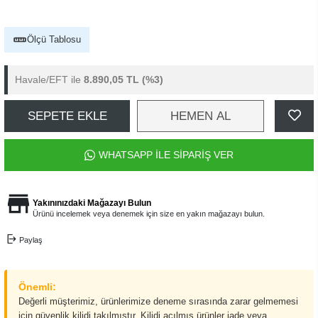
Ölçü Tablosu
Havale/EFT ile
8.890,05 TL
(%3)
SEPETE EKLE
HEMEN AL
WHATSAPP İLE SİPARİŞ VER
Yakınınızdaki Mağazayı Bulun
Ürünü incelemek veya denemek için size en yakın mağazayı bulun.
Paylaş
Önemli:
Değerli müşterimiz, ürünlerimize deneme sırasında zarar gelmemesi
için güvenlik kilidi takılmıştır. Kilidi açılmış ürünler iade veya