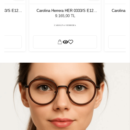
0333/S E12
Carolina Herrera HER 0333/S E12
Carolina 
zlüğü
Kadın Güneş Gözlüğü
Kadı
9.165,00 TL