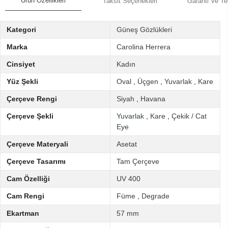
Ürün Özellikleri
Taksit Seçenekleri
Garanti Ve Te
Kategori
Güneş Gözlükleri
Marka
Carolina Herrera
Cinsiyet
Kadın
Yüz Şekli
Oval
,
Üçgen
,
Yuvarlak
,
Kare
Çerçeve Rengi
Siyah
,
Havana
Çerçeve Şekli
Yuvarlak
,
Kare
,
Çekik / Cat
Eye
Çerçeve Materyali
Asetat
Çerçeve Tasarımı
Tam Çerçeve
Cam Özelliği
UV 400
Cam Rengi
Füme
,
Degrade
Ekartman
57 mm