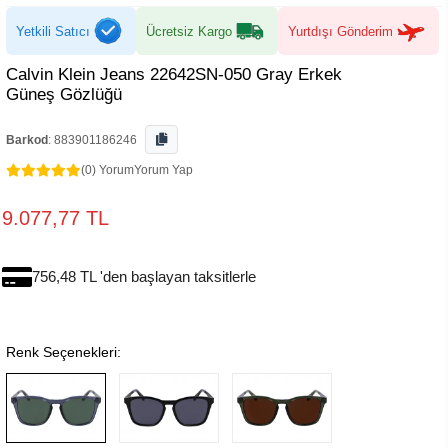
Yetkili Satıcı
Ücretsiz Kargo
Yurtdışı Gönderim
Calvin Klein Jeans 22642SN-050 Gray Erkek
Güneş Gözlüğü
Barkod
:
883901186246
(0) Yorum
Yorum Yap
9.077,77 TL
756,48 TL 'den başlayan taksitlerle
Renk Seçenekleri: