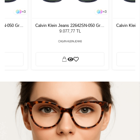
+
3
+
3
2SN-050 Gray
Calvin Klein Jeans 22642SN-050 Gray
Calvin Klei
zlüğü
Erkek Güneş Gözlüğü
Erke
9.077,77 TL