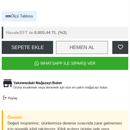
Ölçü Tablosu
Havale/EFT ile
8.805,44 TL
(%3)
SEPETE EKLE
HEMEN AL
WHATSAPP İLE SİPARİŞ VER
Yakınınızdaki Mağazayı Bulun
Ürünü incelemek veya denemek için size en yakın mağazayı bulun.
Paylaş
Önemli:
Değerli müşterimiz, ürünlerimize deneme sırasında zarar gelmemesi
için güvenlik kilidi takılmıştır. Kilidi açılmış ürünler iade veya