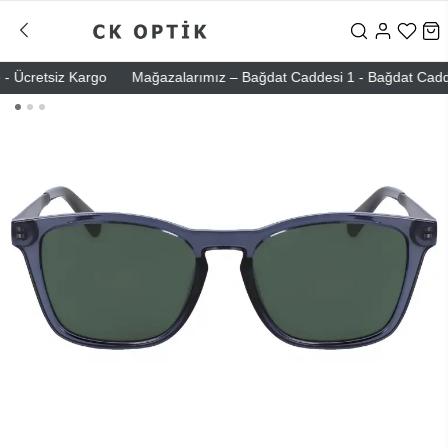
 Ücretsiz Kargo
Mağazalarımız – Bağdat Caddesi 1 - Bağdat Caddesi 2