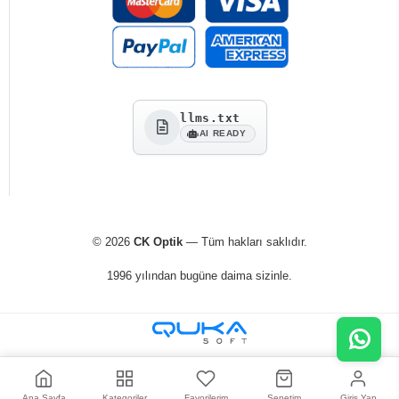
llms.txt
AI READY
© 2026
CK Optik
— Tüm hakları saklıdır.
1996 yılından bugüne daima sizinle.
Ana Sayfa
Kategoriler
Favorilerim
Sepetim
Giriş Yap