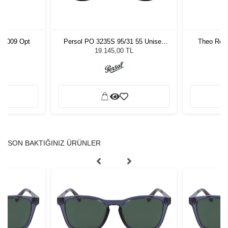
) C009 Opt
Persol PO 3235S 95/31 55 Unisex
Theo Rece
Güneş Gözlüğü
19.145,00 TL
SON BAKTIĞINIZ ÜRÜNLER