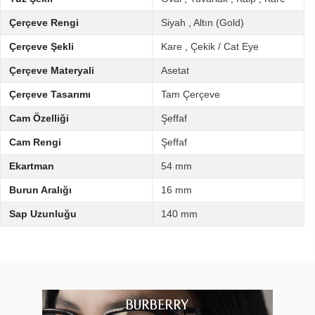
Çerçeve Rengi
Siyah
,
Altın (Gold)
Çerçeve Şekli
Kare
,
Çekik / Cat Eye
Çerçeve Materyali
Asetat
Çerçeve Tasarımı
Tam Çerçeve
Cam Özelliği
Şeffaf
Cam Rengi
Şeffaf
Ekartman
54 mm
Burun Aralığı
16 mm
Sap Uzunluğu
140 mm