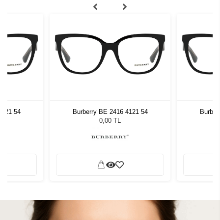
4121 54
Burberry BE 2416 4121 54
Burber
0,00 TL