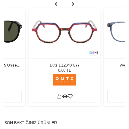
+
2
1 55 Unisex
Dutz DZ2348 C77
Vycoz
ğü
L
0,00 TL
SON BAKTIĞINIZ ÜRÜNLER