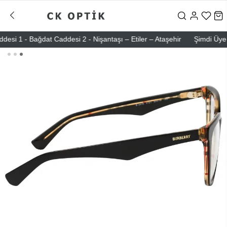
1 - Bağdat Caddesi 2 - Nişantaşı – Etiler – Ataşehir
Şimdi Üye ol !