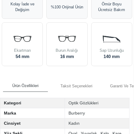
Kolay İade ve
Ömür Boyu
%100 Orijinal Ürün
Değişim
Ücretsiz Bakım
Ekartman
Burun Aralığı
Sap Uzunluğu
54 mm
16 mm
140 mm
Ürün Özellikleri
Taksit Seçenekleri
Garanti Ve Te
Kategori
Optik Gözlükleri
Marka
Burberry
Cinsiyet
Kadın
Yüz Şekli
Oval
,
Yuvarlak
,
Kalp
,
Kare