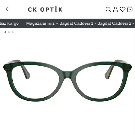
z Kargo
Mağazalarımız – Bağdat Caddesi 1 - Bağdat Caddesi 2 - Nişan