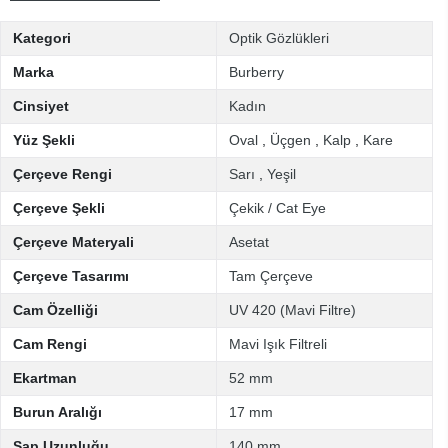
Kategori
Optik Gözlükleri
Marka
Burberry
Cinsiyet
Kadın
Yüz Şekli
Oval
,
Üçgen
,
Kalp
,
Kare
Çerçeve Rengi
Sarı
,
Yeşil
Çerçeve Şekli
Çekik / Cat Eye
Çerçeve Materyali
Asetat
Çerçeve Tasarımı
Tam Çerçeve
Cam Özelliği
UV 420 (Mavi Filtre)
Cam Rengi
Mavi Işık Filtreli
Ekartman
52 mm
Burun Aralığı
17 mm
Sap Uzunluğu
140 mm