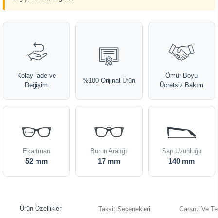
Kolay İade ve
Ömür Boyu
%100 Orijinal Ürün
Değişim
Ücretsiz Bakım
Ekartman
Burun Aralığı
Sap Uzunluğu
52 mm
17 mm
140 mm
Ürün Özellikleri
Taksit Seçenekleri
Garanti Ve Te