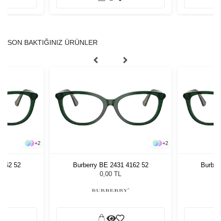
SON BAKTIĞINIZ ÜRÜNLER
+
2
+
2
4162 52
Burberry BE 2431 4162 52
Burber
0,00 TL