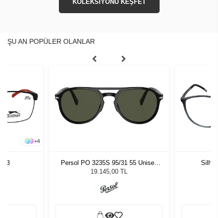
KOLEKSİYONU KEŞFET
ŞU AN POPÜLER OLANLAR
+
4
0 C3
Persol PO 3235S 95/31 55 Unisex
Silho
Güneş Gözlüğü
19.145,00 TL