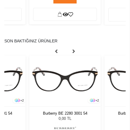
SON BAKTIĞINIZ ÜRÜNLER
+
2
+
2
3001 54
Burberry BE 2280 3001 54
Burber
0,00 TL