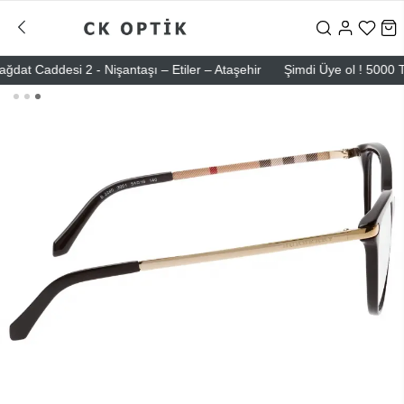
Caddesi 2 - Nişantaşı – Etiler – Ataşehir
Şimdi Üye ol ! 5000 TL üze