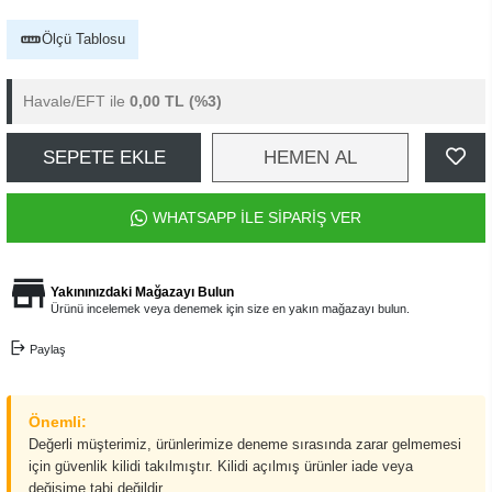
Ölçü Tablosu
Havale/EFT ile
0,00 TL
(%3)
SEPETE EKLE
HEMEN AL
WHATSAPP İLE SİPARİŞ VER
Yakınınızdaki Mağazayı Bulun
Ürünü incelemek veya denemek için size en yakın mağazayı bulun.
Paylaş
Önemli:
Değerli müşterimiz, ürünlerimize deneme sırasında zarar gelmemesi
için güvenlik kilidi takılmıştır. Kilidi açılmış ürünler iade veya
değişime tabi değildir.