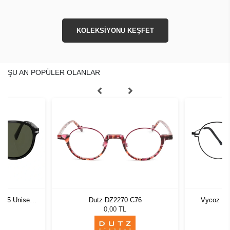
KOLEKSİYONU KEŞFET
ŞU AN POPÜLER OLANLAR
1 55 Unisex
Dutz DZ2270 C76
Vycoz Ma
ğü
L
0,00 TL