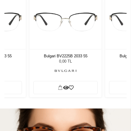
2033 55
Bulgari BV2225B 2033 55
Bulgar
0,00 TL