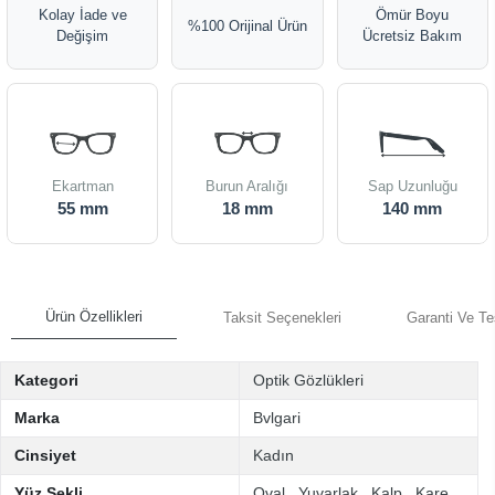
Kolay İade ve
Ömür Boyu
%100 Orijinal Ürün
Değişim
Ücretsiz Bakım
Ekartman
Burun Aralığı
Sap Uzunluğu
55 mm
18 mm
140 mm
Ürün Özellikleri
Taksit Seçenekleri
Garanti Ve Te
Kategori
Optik Gözlükleri
Marka
Bvlgari
Cinsiyet
Kadın
Yüz Şekli
Oval
,
Yuvarlak
,
Kalp
,
Kare