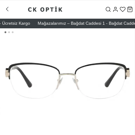
Ücretsiz Kargo
Mağazalarımız – Bağdat Caddesi 1 - Bağdat Caddesi 2 