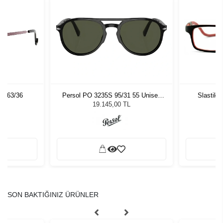
 C63/36
Persol PO 3235S 95/31 55 Unisex
Slastik 
Güneş Gözlüğü
19.145,00 TL
SON BAKTIĞINIZ ÜRÜNLER