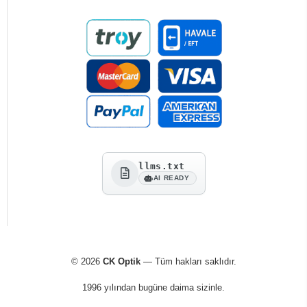
llms.txt
AI READY
© 2026
CK Optik
— Tüm hakları saklıdır.
1996 yılından bugüne daima sizinle.