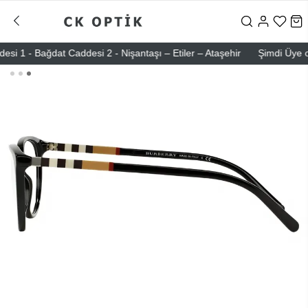
 - Bağdat Caddesi 2 - Nişantaşı – Etiler – Ataşehir
Şimdi Üye ol ! 5