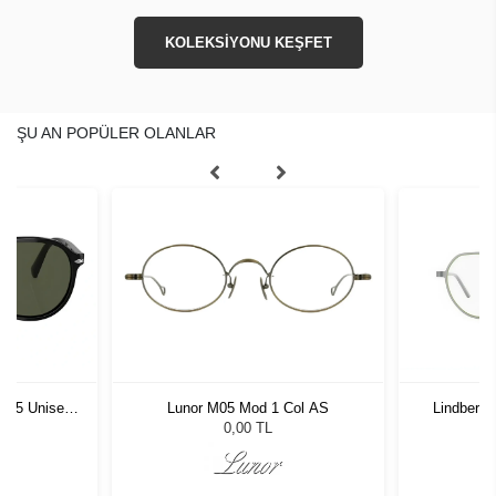
KOLEKSİYONU KEŞFET
ŞU AN POPÜLER OLANLAR
1 55 Unisex
Lunor M05 Mod 1 Col AS
Lindberg 
ğü
L
0,00 TL