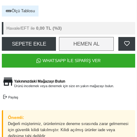
Ölçü Tablosu
Havale/EFT ile
0,00 TL
(%3)
SEPETE EKLE
HEMEN AL
WHATSAPP İLE SİPARİŞ VER
Yakınınızdaki Mağazayı Bulun
Ürünü incelemek veya denemek için size en yakın mağazayı bulun.
Paylaş
Önemli:
Değerli müşterimiz, ürünlerimize deneme sırasında zarar gelmemesi
için güvenlik kilidi takılmıştır. Kilidi açılmış ürünler iade veya
değişime tabi değildir.