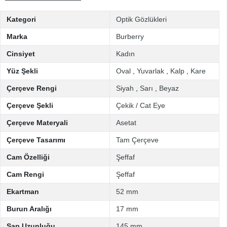
Kategori
Optik Gözlükleri
Marka
Burberry
Cinsiyet
Kadın
Yüz Şekli
Oval
,
Yuvarlak
,
Kalp
,
Kare
Çerçeve Rengi
Siyah
,
Sarı
,
Beyaz
Çerçeve Şekli
Çekik / Cat Eye
Çerçeve Materyali
Asetat
Çerçeve Tasarımı
Tam Çerçeve
Cam Özelliği
Şeffaf
Cam Rengi
Şeffaf
Ekartman
52 mm
Burun Aralığı
17 mm
Sap Uzunluğu
145 mm