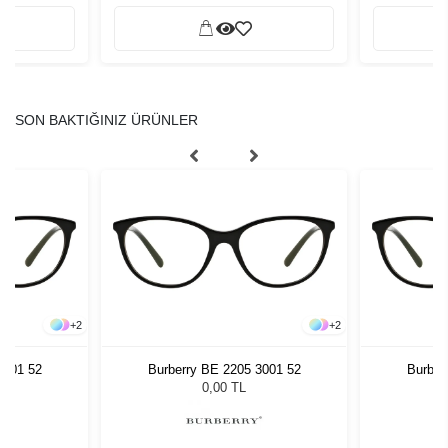
SON BAKTIĞINIZ ÜRÜNLER
+
2
+
2
3001 52
Burberry BE 2205 3001 52
Burber
0,00 TL