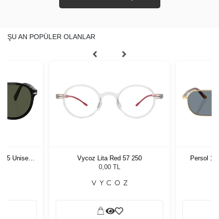
ŞU AN POPÜLER OLANLAR
1 55 Unisex
Vycoz Lita Red 57 250
Persol 10
ğü
G
L
0,00 TL