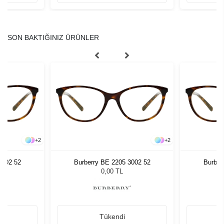
SON BAKTIĞINIZ ÜRÜNLER
+
2
+
2
3002 52
Burberry BE 2205 3002 52
Burber
0,00 TL
Tükendi