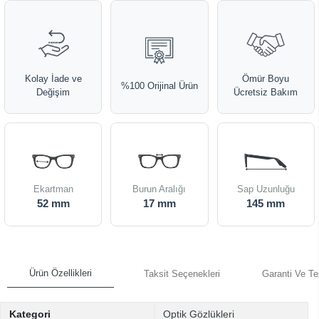
Kolay İade ve
Ömür Boyu
%100 Orijinal Ürün
Değişim
Ücretsiz Bakım
Ekartman
Burun Aralığı
Sap Uzunluğu
52 mm
17 mm
145 mm
Ürün Özellikleri
Taksit Seçenekleri
Garanti Ve Te
Kategori
Optik Gözlükleri