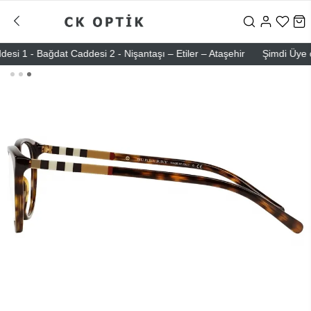
 - Bağdat Caddesi 2 - Nişantaşı – Etiler – Ataşehir
Şimdi Üye ol ! 