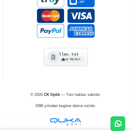
llms.txt
AI READY
© 2026
CK Optik
— Tüm hakları saklıdır.
1996 yılından bugüne daima sizinle.