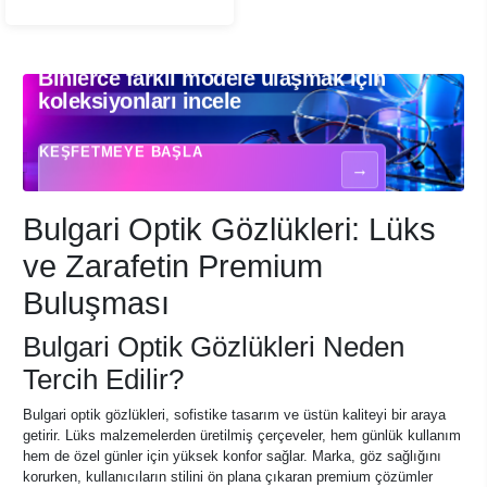
Binlerce farklı modele ulaşmak için
Binlerce farklı modele ulaşmak için koleksiyonları incele - Optik gözlükler
koleksiyonları incele
KEŞFETMEYE BAŞLA
→
Bulgari Optik Gözlükleri: Lüks
ve Zarafetin Premium
Buluşması
Bulgari Optik Gözlükleri Neden
Tercih Edilir?
Bulgari optik gözlükleri, sofistike tasarım ve üstün kaliteyi bir araya
getirir. Lüks malzemelerden üretilmiş çerçeveler, hem günlük kullanım
hem de özel günler için yüksek konfor sağlar. Marka, göz sağlığını
korurken, kullanıcıların stilini ön plana çıkaran premium çözümler