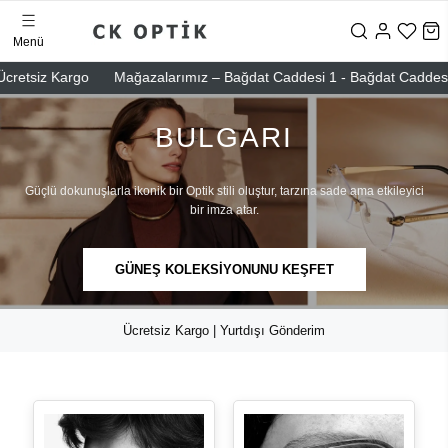
Menü
etsiz Kargo
Mağazalarımız – Bağdat Caddesi 1 - Bağdat Caddesi 2 - N
BULGARI
Güçlü dokunuşlarla ikonik bir Optik stili oluştur, tarzına sade ama etkileyici
bir imza atar.
GÜNEŞ KOLEKSİYONUNU KEŞFET
Ücretsiz Kargo | Yurtdışı Gönderim