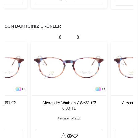
SON BAKTIĞINIZ ÜRÜNLER
+
3
+
3
AW661 C2
Alexander Wintsch AW661 C2
Alexand
0,00 TL