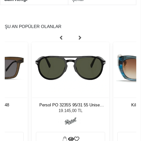
ŞU AN POPÜLER OLANLAR
LV 48
Persol PO 3235S 95/31 55 Unisex
Kili
Güneş Gözlüğü
L
19.145,00 TL