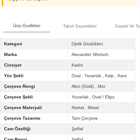
Ürün Özellikleri
Taksit Seçenekleri
Garanti Ve Te
Kategori
Optik Gözlükleri
Marka
Alexander Wintsch
Cinsiyet
Kadın
Yüz Şekli
Oval
,
Yuvarlak
,
Kalp
,
Kare
Çerçeve Rengi
Altın (Gold)
,
Mor
Çerçeve Şekli
Yuvarlak
,
Oval / Elips
Çerçeve Materyali
Asetat
,
Metal
Çerçeve Tasarımı
Tam Çerçeve
Cam Özelliği
Şeffaf
Cam Rengi
Şeffaf