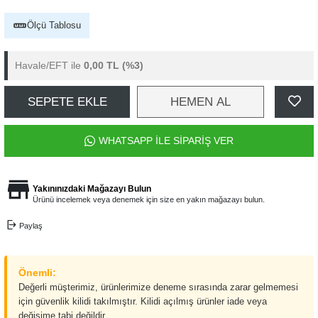
Ölçü Tablosu
Havale/EFT ile
0,00 TL
(%3)
SEPETE EKLE
HEMEN AL
WHATSAPP İLE SİPARİŞ VER
Yakınınızdaki Mağazayı Bulun
Ürünü incelemek veya denemek için size en yakın mağazayı bulun.
Paylaş
Önemli:
Değerli müşterimiz, ürünlerimize deneme sırasında zarar gelmemesi
için güvenlik kilidi takılmıştır. Kilidi açılmış ürünler iade veya
değişime tabi değildir.