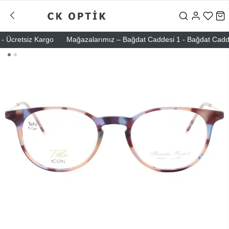
Ücretsiz Kargo
Mağazalarımız – Bağdat Caddesi 1 - Bağdat Caddesi 2 