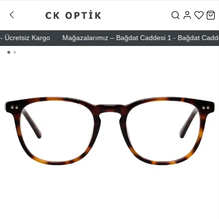
Ücretsiz Kargo
Mağazalarımız – Bağdat Caddesi 1 - Bağdat Caddesi 2 