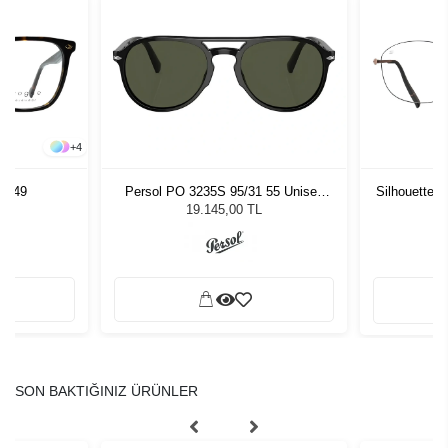
+
4
6 49
Persol PO 3235S 95/31 55 Unisex
Silhouette 
Güneş Gözlüğü
19.145,00 TL
SON BAKTIĞINIZ ÜRÜNLER