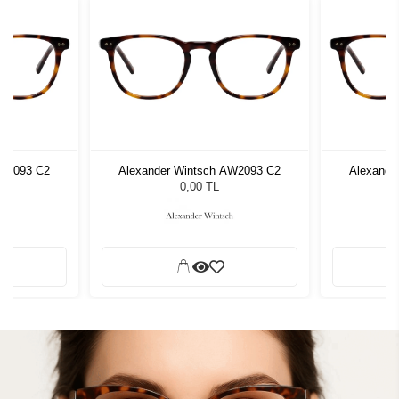
AW2093 C2
Alexander Wintsch AW2093 C2
Alexande
0,00 TL