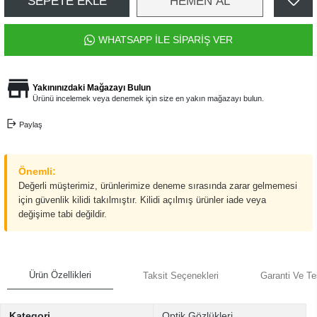
SEPETE EKLE
HEMEN AL
WHATSAPP İLE SİPARİŞ VER
Yakınınızdaki Mağazayı Bulun
Ürünü incelemek veya denemek için size en yakın mağazayı bulun.
Paylaş
Önemli:
Değerli müşterimiz, ürünlerimize deneme sırasında zarar gelmemesi
için güvenlik kilidi takılmıştır. Kilidi açılmış ürünler iade veya
değişime tabi değildir.
Ürün Özellikleri
Taksit Seçenekleri
Garanti Ve Te
Kategori
Optik Gözlükleri