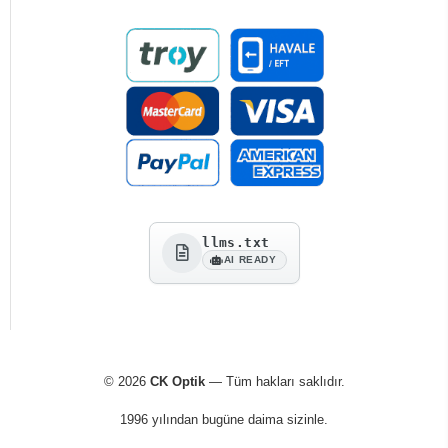
llms.txt
AI READY
© 2026
CK Optik
— Tüm hakları saklıdır.
1996 yılından bugüne daima sizinle.