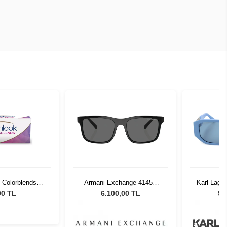
 Colorblends
Armani Exchange 4145S
Karl Lage
 Numaralı
815887 57 Unisex Güneş
Azure Kad
00 TL
6.100,00 TL
9.
Gözlüğü