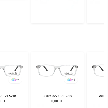
+
4
+
4
327 C21 5218
Airlite 327 C21 5218
Airlit
00 TL
0,00 TL