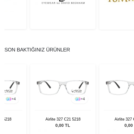
SON BAKTIĞINIZ ÜRÜNLER
+
4
+
4
21 5218
Airlite 327 C21 5218
Airlite 327
L
0,00 TL
0,00