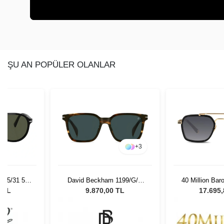
ŞU AN POPÜLER OLANLAR
+
3
 95/31 55
David Beckham 1199/G/S
40 Million Bar
Gözlüğü
EX4 Erkek Güneş Gözlüğü
Black Bl
0 TL
9.870,00 TL
17.695