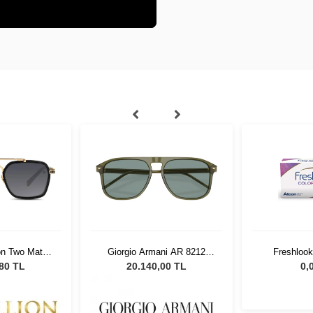
on Two Matte
Giorgio Armani AR 8212
Freshlook
ack 910
607456 - 58 Unisex Güneş
Renkli
,80 TL
20.140,00 TL
0,
Gözlüğü