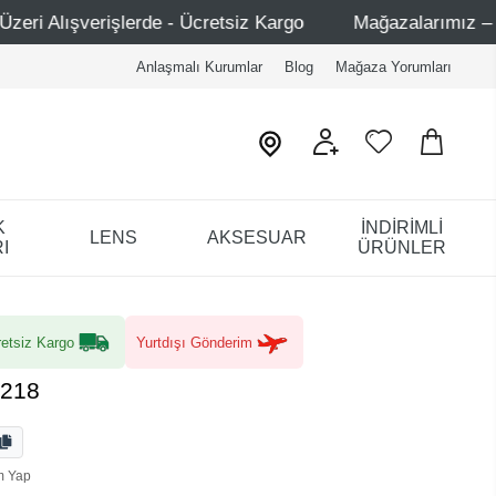
- Ücretsiz Kargo
Mağazalarımız – Bağdat Caddesi 1 - Ba
Anlaşmalı Kurumlar
Blog
Mağaza Yorumları
K
İNDİRİMLİ
LENS
AKSESUAR
I
ÜRÜNLER
etsiz Kargo
Yurtdışı Gönderim
5218
m Yap