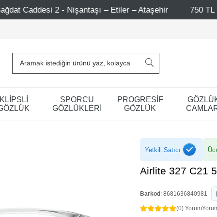
ntaşı – Etiler – Ataşehir
750 TL Üzeri Alışverişlerde 
KLİPSLİ
SPORCU
PROGRESİF
GÖZLÜ
GÖZLÜK
GÖZLÜKLERİ
GÖZLÜK
CAMLAR
Yetkili Satıcı
Ücr
Airlite 327 C21 
Barkod
:
8681636840981
(0) Yorum
Yoru