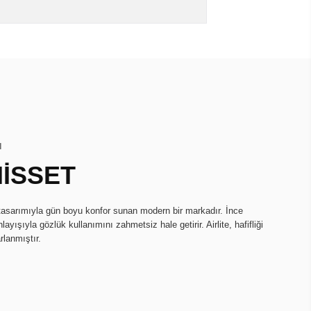
I
HİSSET
k tasarımıyla gün boyu konfor sunan modern bir markadır. İnce
ayışıyla gözlük kullanımını zahmetsiz hale getirir. Airlite, hafifliği
rlanmıştır.