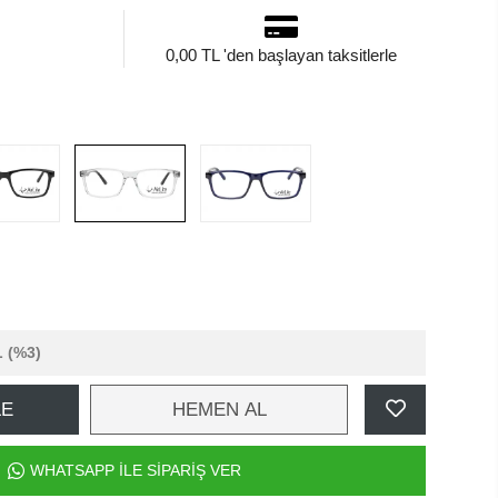
0,00 TL 'den başlayan taksitlerle
L
(%3)
LE
HEMEN AL
WHATSAPP İLE SİPARİŞ VER