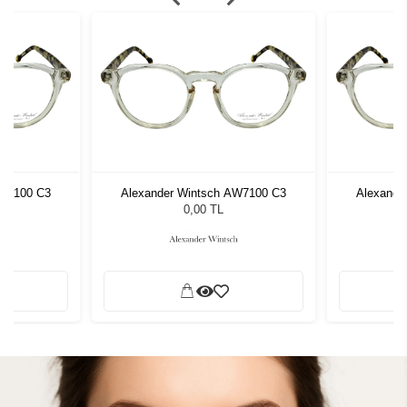
AW7100 C3
Alexander Wintsch AW7100 C3
Alexande
0,00 TL