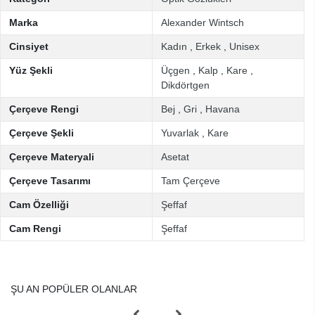
Marka
Alexander Wintsch
Cinsiyet
Kadın
,
Erkek
,
Unisex
Yüz Şekli
Üçgen
,
Kalp
,
Kare
,
Dikdörtgen
Çerçeve Rengi
Bej
,
Gri
,
Havana
Çerçeve Şekli
Yuvarlak
,
Kare
Çerçeve Materyali
Asetat
Çerçeve Tasarımı
Tam Çerçeve
Cam Özelliği
Şeffaf
Cam Rengi
Şeffaf
ŞU AN POPÜLER OLANLAR