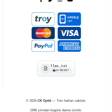
llms.txt
AI READY
© 2026
CK Optik
— Tüm hakları saklıdır.
1996 yılından bugüne daima sizinle.