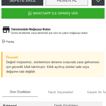
SEPETE EKLE
HEMEN AL
WHATSAPP İLE SİPARİŞ VER
Yakınınızdaki Mağazayı Bulun
Ürünü incelemek veya denemek için size en yakın mağazayı bulun.
Paylaş
Önemli:
Değerli müşterimiz, ürünlerimize deneme sırasında zarar gelmemesi
için güvenlik kilidi takılmıştır. Kilidi açılmış ürünler iade veya
değişime tabi değildir.
Ürün Özellikleri
Taksit Seçenekleri
Garanti Ve Te
Kategori
Optik Gözlükleri