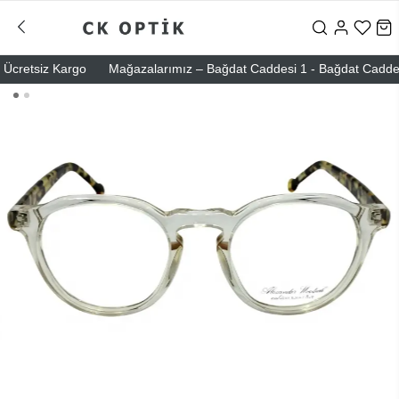
cretsiz Kargo
Mağazalarımız – Bağdat Caddesi 1 - Bağdat Caddesi 2 -