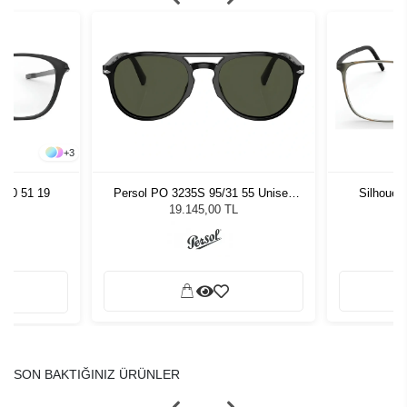
+
3
070 51 19
Persol PO 3235S 95/31 55 Unisex
Silhouet
Güneş Gözlüğü
19.145,00 TL
SON BAKTIĞINIZ ÜRÜNLER