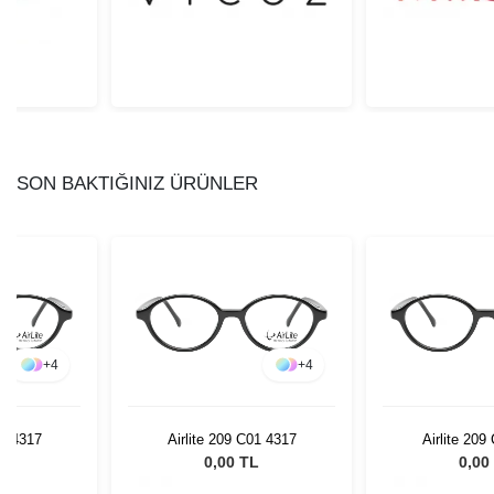
SON BAKTIĞINIZ ÜRÜNLER
+
4
+
4
01 4317
Airlite 209 C01 4317
Airlite 209
L
0,00 TL
0,00