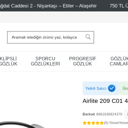
antaşı – Etiler – Ataşehir
750 TL Üzeri Alışverişlerde 
KLİPSLİ
SPORCU
PROGRESİF
GÖZLÜ
GÖZLÜK
GÖZLÜKLERİ
GÖZLÜK
CAMLAR
Yetkili Satıcı
Ücr
Airlite 209 C01 
Barkod
:
8681636824370
(0) Yorum
Yoru