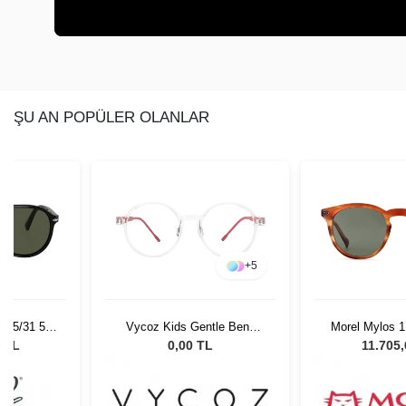
ŞU AN POPÜLER OLANLAR
+
5
 95/31 55
Vycoz Kids Gentle Benn
Morel Mylos 1
Gözlüğü
CRT 46-17 135
Unisex Güne
0 TL
0,00 TL
11.705