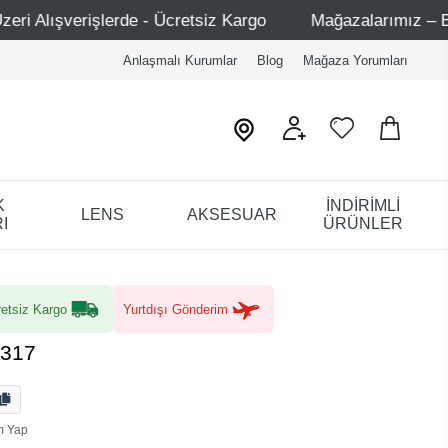
- Ücretsiz Kargo
Mağazalarımız – Bağdat Caddesi 1 - Ba
Anlaşmalı Kurumlar
Blog
Mağaza Yorumları
K
İNDİRİMLİ
LENS
AKSESUAR
I
ÜRÜNLER
etsiz Kargo
Yurtdışı Gönderim
4317
m Yap