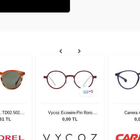
+
5
. TD02 5021
Vycoz Ecowire-Pin Roro
Carrera
ş Gözlüğü
RED 46-22 51526
,61 TL
0,00 TL
0,