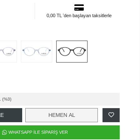
0,00 TL 'den başlayan taksitlerle
L
(%3)
LE
HEMEN AL
WHATSAPP İLE SİPARİŞ VER