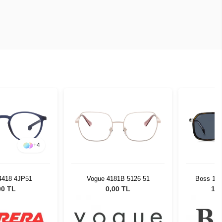
+
4
 4418 4JP51
Vogue 4181B 5126 51
Boss 172
Unisex
00 TL
0,00 TL
12.