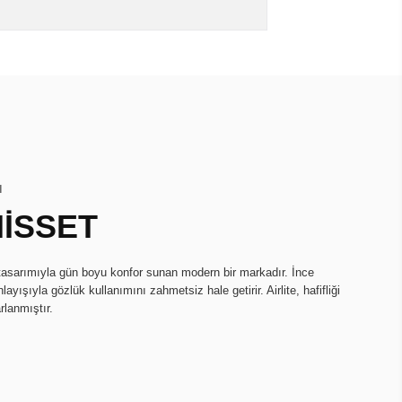
I
HİSSET
k tasarımıyla gün boyu konfor sunan modern bir markadır. İnce
ayışıyla gözlük kullanımını zahmetsiz hale getirir. Airlite, hafifliği
rlanmıştır.