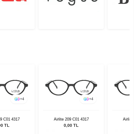
+
4
+
4
209 C01 4317
Airlite 209 C01 4317
Airlit
00 TL
0,00 TL