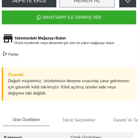
SEPETE EKLE
HEMEN AL
WHATSAPP İLE SİPARİŞ VER
Yakınınızdaki Mağazayı Bulun
Ürünü incelemek veya denemek için size en yakın mağazayı bulun.
Paylaş
Önemli:
Değerli müşterimiz, ürünlerimize deneme sırasında zarar gelmemesi
için güvenlik kilidi takılmıştır. Kilidi açılmış ürünler iade veya
değişime tabi değildir.
Ürün Özellikleri
Taksit Seçenekleri
Garanti Ve Te
Kategori
Optik Gözlükleri