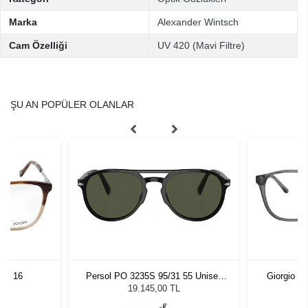
Marka
Alexander Wintsch
Cam Özelliği
UV 420 (Mavi Filtre)
ŞU AN POPÜLER OLANLAR
 54 16
Persol PO 3235S 95/31 55 Unisex
Giorgio A
Güneş Gözlüğü
19.145,00 TL