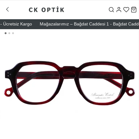
Ücretsiz Kargo
Mağazalarımız – Bağdat Caddesi 1 - Bağdat Caddesi 2 