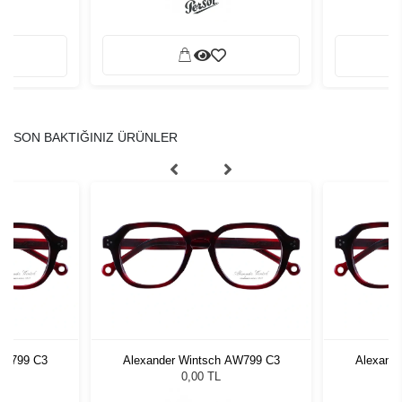
SON BAKTIĞINIZ ÜRÜNLER
AW799 C3
Alexander Wintsch AW799 C3
Alexand
0,00 TL