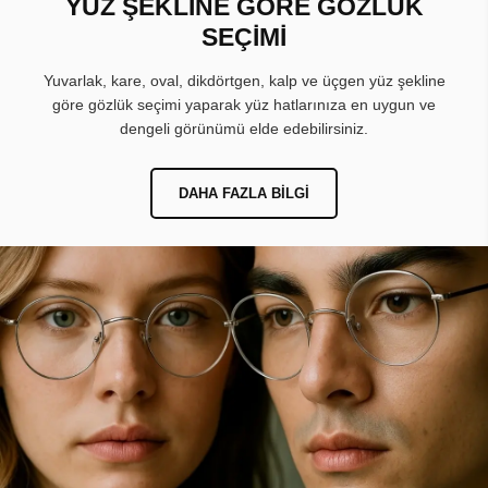
YÜZ ŞEKLİNE GÖRE GÖZLÜK
SEÇİMİ
Yuvarlak, kare, oval, dikdörtgen, kalp ve üçgen yüz şekline
göre gözlük seçimi yaparak yüz hatlarınıza en uygun ve
dengeli görünümü elde edebilirsiniz.
DAHA FAZLA BILGI