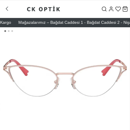
rgo
Mağazalarımız – Bağdat Caddesi 1 - Bağdat Caddesi 2 - Nişantaş