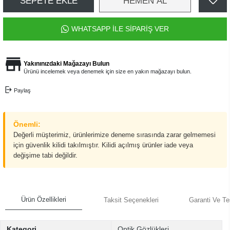
SEPETE EKLE
HEMEN AL
WHATSAPP İLE SİPARİŞ VER
Yakınınızdaki Mağazayı Bulun
Ürünü incelemek veya denemek için size en yakın mağazayı bulun.
Paylaş
Önemli:
Değerli müşterimiz, ürünlerimize deneme sırasında zarar gelmemesi
için güvenlik kilidi takılmıştır. Kilidi açılmış ürünler iade veya
değişime tabi değildir.
Ürün Özellikleri
Taksit Seçenekleri
Garanti Ve Te
Kategori
Optik Gözlükleri