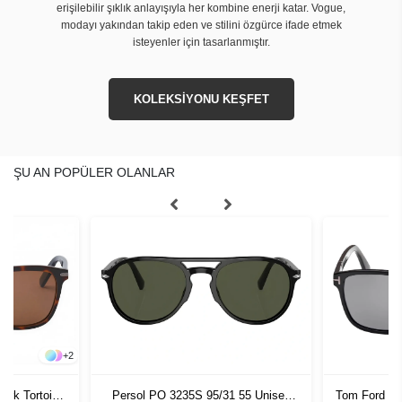
erişilebilir şıklık anlayışıyla her kombine enerji katar. Vogue,
modayı yakından takip eden ve stilini özgürce ifade etmek
isteyenler için tasarlanmıştır.
KOLEKSİYONU KEŞFET
ŞU AN POPÜLER OLANLAR
+
2
Persol PO 3235S 95/31 55 Unisex
Tom Ford FT
Dark Tortoise