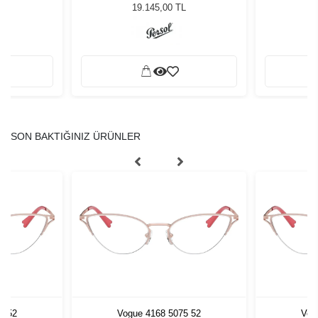
Güneş Gözlüğü
G
 Gözlüğü
19.145,00 TL
L
SON BAKTIĞINIZ ÜRÜNLER
5 52
Vogue 4168 5075 52
Vog