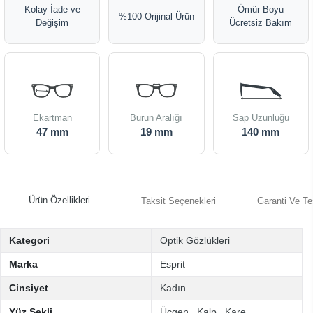
Kolay İade ve
Ömür Boyu
%100 Orijinal Ürün
Değişim
Ücretsiz Bakım
Ekartman
Burun Aralığı
Sap Uzunluğu
47 mm
19 mm
140 mm
Ürün Özellikleri
Taksit Seçenekleri
Garanti Ve Te
Kategori
Optik Gözlükleri
Marka
Esprit
Cinsiyet
Kadın
Yüz Şekli
Üçgen
,
Kalp
,
Kare
,