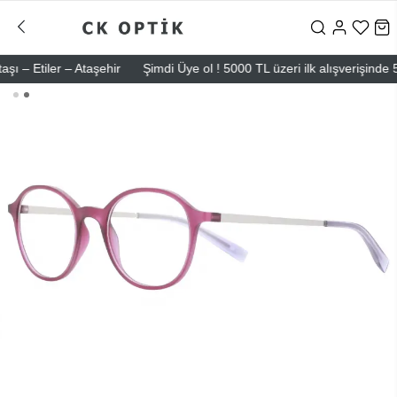
 Etiler – Ataşehir
Şimdi Üye ol ! 5000 TL üzeri ilk alışverişinde 500