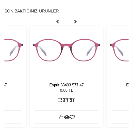
SON BAKTIĞINIZ ÜRÜNLER
7 47
Esprit 33403 577 47
Esp
0,00 TL