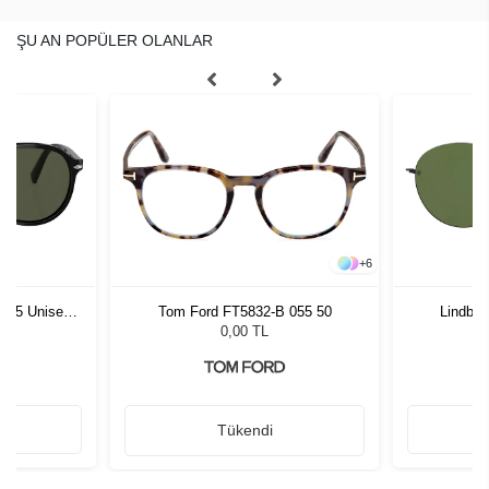
ŞU AN POPÜLER OLANLAR
+
6
1 55 Unisex
Tom Ford FT5832-B 055 50
Lindber
ğü
L
0,00 TL
Tükendi