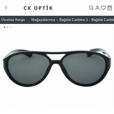
cretsiz Kargo
Mağazalarımız – Bağdat Caddesi 1 - Bağdat Caddesi 2 -