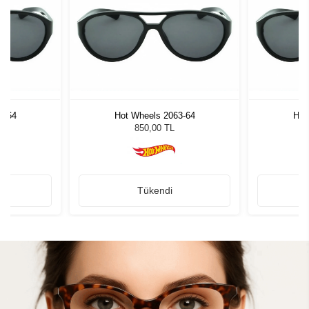
3-64
Hot Wheels 2063-64
Hot
850,00 TL
Tükendi