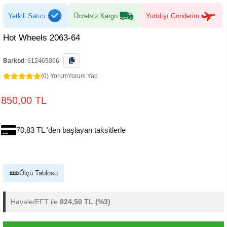
Yetkili Satıcı
Ücretsiz Kargo
Yurtdışı Gönderim
Hot Wheels 2063-64
Barkod
:
612469066
(0) Yorum
Yorum Yap
850,00 TL
70,83 TL 'den başlayan taksitlerle
Ölçü Tablosu
Havale/EFT ile
824,50 TL
(%3)