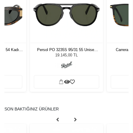
7 - 54 Kadın
Persol PO 3235S 95/31 55 Unisex
Carrera 3
ğü
Güneş Gözlüğü
L
19.145,00 TL
SON BAKTIĞINIZ ÜRÜNLER