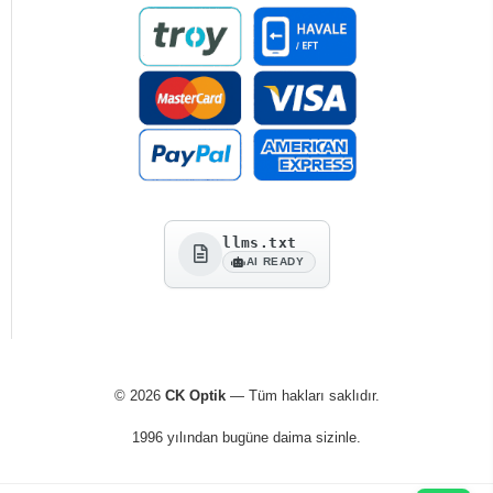
llms.txt
AI READY
© 2026
CK Optik
— Tüm hakları saklıdır.
1996 yılından bugüne daima sizinle.