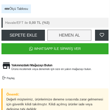
Ölçü Tablosu
Havale/EFT ile
0,00 TL
(%3)
SEPETE EKLE
HEMEN AL
WHATSAPP İLE SİPARİŞ VER
Yakınınızdaki Mağazayı Bulun
Ürünü incelemek veya denemek için size en yakın mağazayı bulun.
Paylaş
Önemli:
Değerli müşterimiz, ürünlerimize deneme sırasında zarar gelmemesi
için güvenlik kilidi takılmıştır. Kilidi açılmış ürünler iade veya
değişime tabi değildir.