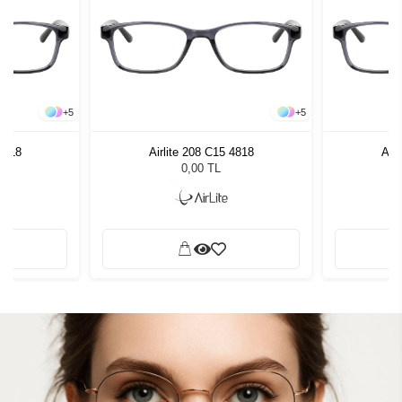
+
5
+
5
 4818
Airlite 208 C15 4818
Airl
0,00 TL