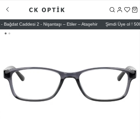
dat Caddesi 2 - Nişantaşı – Etiler – Ataşehir
Şimdi Üye ol ! 5000 TL