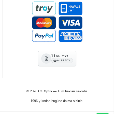
llms.txt
AI READY
© 2026
CK Optik
— Tüm hakları saklıdır.
1996 yılından bugüne daima sizinle.