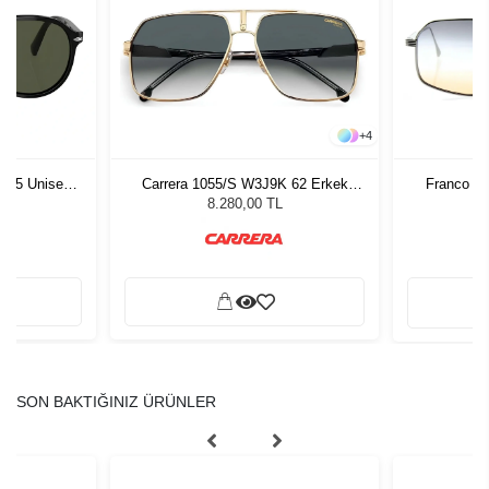
+
4
1 55 Unisex
Carrera 1055/S W3J9K 62 Erkek
Franco Vi
ğü
Güneş Gözlüğü
G
L
8.280,00 TL
SON BAKTIĞINIZ ÜRÜNLER