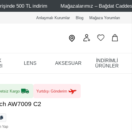
indirim
Mağazalarımız – Bağdat Caddesi 1 - Bağdat Cadd
Anlaşmalı Kurumlar
Blog
Mağaza Yorumları
K
İNDİRİMLİ
LENS
AKSESUAR
I
ÜRÜNLER
etsiz Kargo
Yurtdışı Gönderim
sch AW7009 C2
m Yap