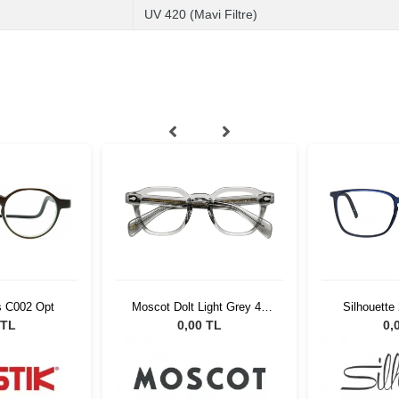
UV 420 (Mavi Filtre)
s C002 Opt
Moscot Dolt Light Grey 49
Silhouette
1202-01
5
 TL
0,00 TL
0,