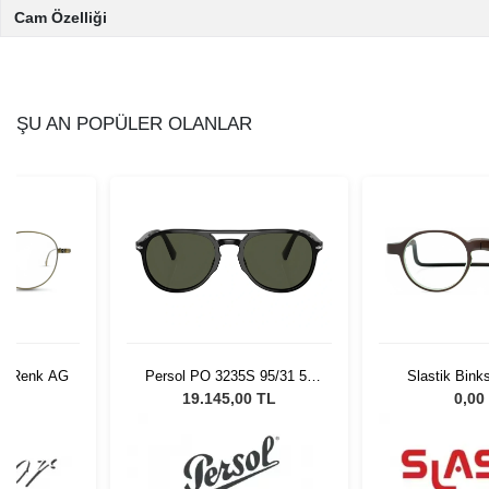
Cam Özelliği
ŞU AN POPÜLER OLANLAR
06 Renk AG
Persol PO 3235S 95/31 55
Slastik Bink
Unisex Güneş Gözlüğü
L
19.145,00 TL
0,00