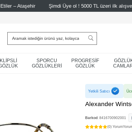
ir
Şimdi Üye ol ! 5000 TL üzeri ilk alışverişinde 500 TL 
KLİPSLİ
SPORCU
PROGRESİF
GÖZLÜ
GÖZLÜK
GÖZLÜKLERİ
GÖZLÜK
CAMLAR
Yetkili Satıcı
Ücr
Alexander Wint
Barkod
:
8416700902001
(0) Yorum
Yoru