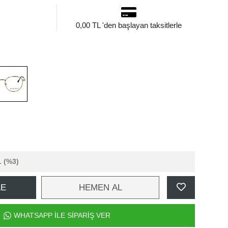
0,00 TL 'den başlayan taksitlerle
L
(%3)
LE
HEMEN AL
WHATSAPP İLE SİPARİŞ VER