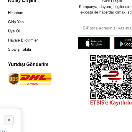
Kolay Erişim
Bize Ulaşın
Kampanya, duyuru, bilgilendir
e-posta ile haberdar olmak ist
Hesabım
Giriş Yap
Üye Ol
Havale Bildirimleri
Sipariş Takibi
Yurtdışı Gönderim
×
rmak