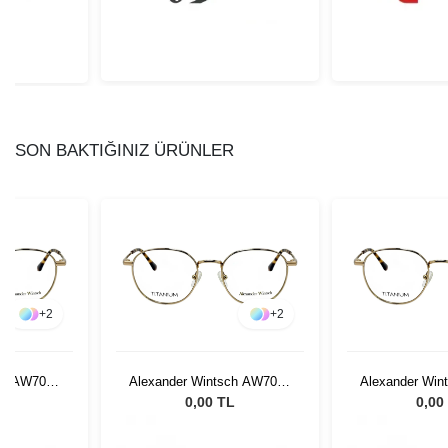
SON BAKTIĞINIZ ÜRÜNLER
+
2
+
2
ch AW7009
Alexander Wintsch AW7009
Alexander Win
C2
C
L
0,00 TL
0,00