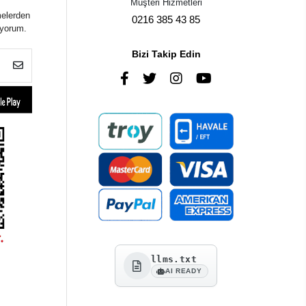
Müşteri Hizmetleri
melerden
0216 385 43 85
iyorum.
Bizi Takip Edin
llms.txt
AI READY