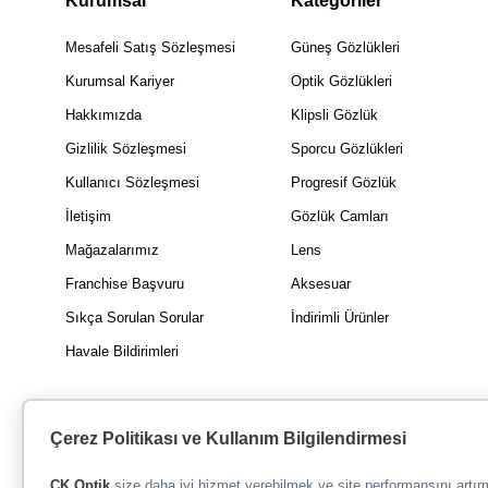
Kurumsal
Kategoriler
Mesafeli Satış Sözleşmesi
Güneş Gözlükleri
Kurumsal Kariyer
Optik Gözlükleri
Hakkımızda
Klipsli Gözlük
Gizlilik Sözleşmesi
Sporcu Gözlükleri
Kullanıcı Sözleşmesi
Progresif Gözlük
İletişim
Gözlük Camları
Mağazalarımız
Lens
Franchise Başvuru
Aksesuar
Sıkça Sorulan Sorular
İndirimli Ürünler
Havale Bildirimleri
Çerez Politikası ve Kullanım Bilgilendirmesi
CK Optik
size daha iyi hizmet verebilmek ve site performansını artı