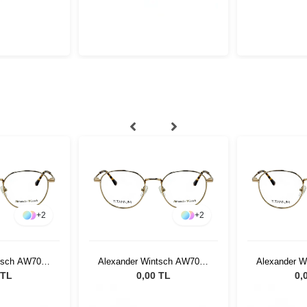
+
2
+
2
tsch AW7009
Alexander Wintsch AW7009
Alexander 
2
C2
 TL
0,00 TL
0,