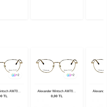
+
2
+
2
Wintsch AW7009
Alexander Wintsch AW7009
Alexande
C2
C2
00 TL
0,00 TL