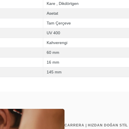
Kare
,
Dikdörtgen
Asetat
Tam Çerçeve
UV 400
Kahverengi
60 mm
16 mm
145 mm
CARRERA | HIZDAN DOĞAN STİL