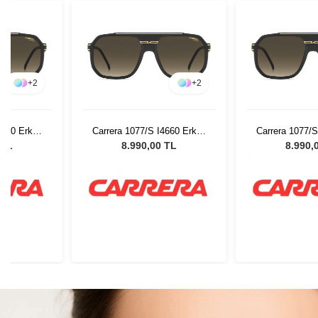
+
2
+
2
4660 Erkek
Carrera 1077/S I4660 Erkek
Carrera 1077/S
lüğü
Güneş Gözlüğü
Güneş G
 TL
8.990,00 TL
8.990,