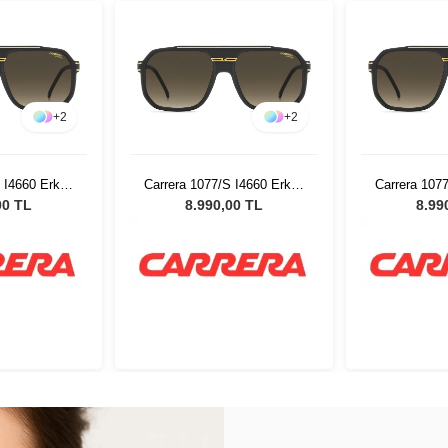
+
2
+
2
 I4660 Erkek
Carrera 1077/S I4660 Erkek
Carrera 107
özlüğü
Güneş Gözlüğü
Güneş
00 TL
8.990,00 TL
8.99