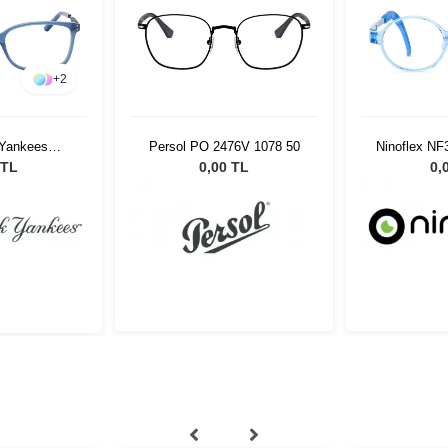
+
2
Yankees
Persol PO 2476V 1078 50
Ninoflex NF
2 C07
 TL
0,00 TL
0,