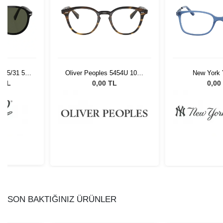
 95/31 55
Oliver Peoples 5454U 1003
New York 
Gözlüğü
48
NYAM03
0 TL
0,00 TL
0,00
SON BAKTIĞINIZ ÜRÜNLER