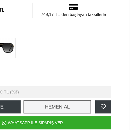
TL
749,17 TL 'den başlayan taksitlerle
30 TL
(%3)
LE
HEMEN AL
WHATSAPP İLE SİPARİŞ VER