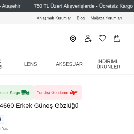
Üzeri Alışverişlerde - Ücretsiz Kargo
Mağazalarımız – 
Anlaşmalı Kurumlar
Blog
Mağaza Yorumları
K
İNDİRİMLİ
LENS
AKSESUAR
I
ÜRÜNLER
etsiz Kargo
Yurtdışı Gönderim
I4660 Erkek Güneş Gözlüğü
m Yap