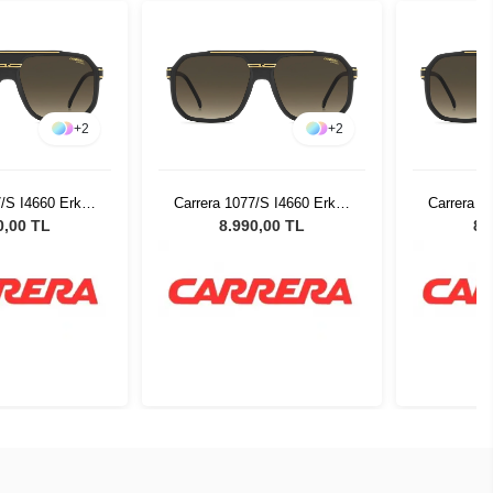
+
2
+
2
7/S I4660 Erkek
Carrera 1077/S I4660 Erkek
Carrera 1
 Gözlüğü
Güneş Gözlüğü
Gün
0,00 TL
8.990,00 TL
8.