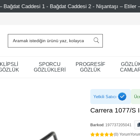
ğdat Caddesi 2 - Nişantaşı – Etiler – Ataşehir
750 TL 
KLİPSLİ
SPORCU
PROGRESİF
GÖZLÜ
GÖZLÜK
GÖZLÜKLERİ
GÖZLÜK
CAMLAR
Yetkili Satıcı
Ücr
Carrera 1077/S 
Barkod
:
197737205041
(0) Yorum
Yoru