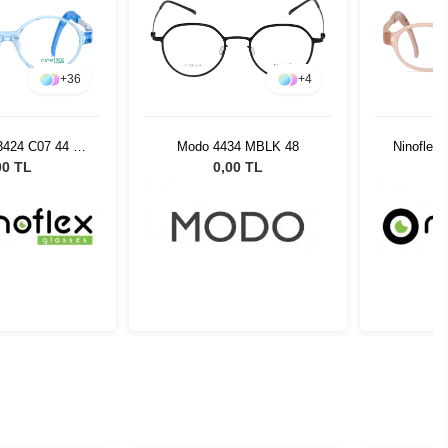
+
36
+
4
3424 C07 44 16
Modo 4434 MBLK 48
Ninoflex
128
00 TL
0,00 TL