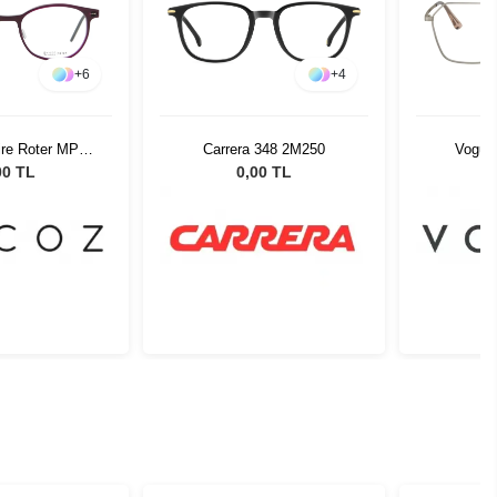
+
6
+
4
ire Roter MPUR
Carrera 348 2M250
Vogue
20 148
00 TL
0,00 TL