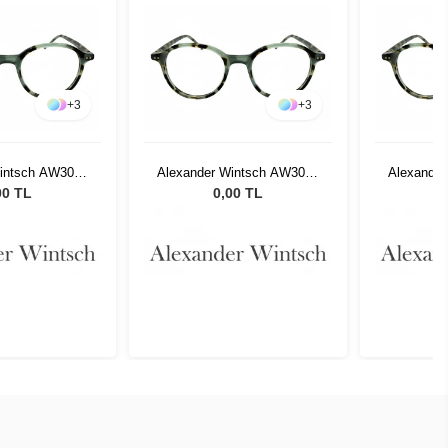
+
3
+
3
Wintsch AW3018
Alexander Wintsch AW3018
Alexande
C2
C2
00 TL
0,00 TL