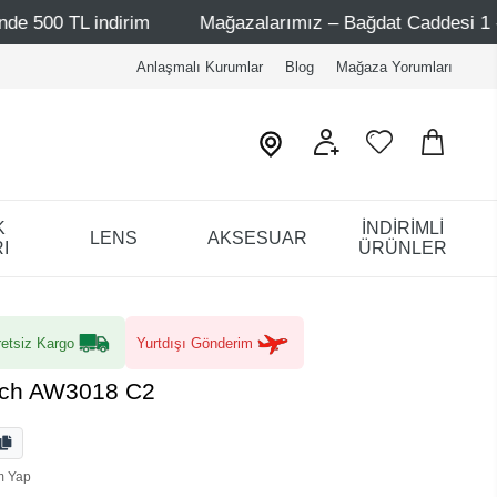
rim
Mağazalarımız – Bağdat Caddesi 1 - Bağdat Caddesi 
Anlaşmalı Kurumlar
Blog
Mağaza Yorumları
K
İNDİRİMLİ
LENS
AKSESUAR
I
ÜRÜNLER
etsiz Kargo
Yurtdışı Gönderim
sch AW3018 C2
m Yap