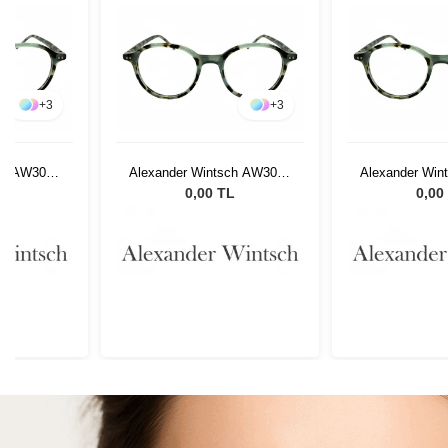
+
3
+
3
ch AW3018
Alexander Wintsch AW3018
Alexander Win
C2
C
L
0,00 TL
0,00