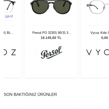
+
2
9601 BLK-
Persol PO 3235S 95/31 55
Vycoz Kids G
96
Unisex Güneş Gözlüğü
CRT 45-
L
19.145,00 TL
0,00
SON BAKTIĞINIZ ÜRÜNLER