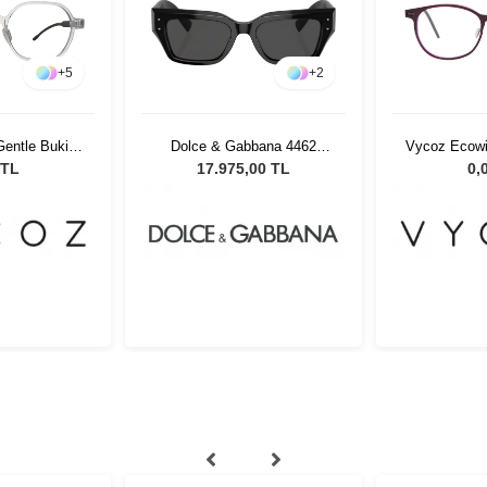
+
5
+
2
entle Buki
Dolce & Gabbana 4462
Vycoz Ecow
19 135
501/87 52 Kadın Güneş
49-
 TL
17.975,00 TL
0,
Gözlüğü