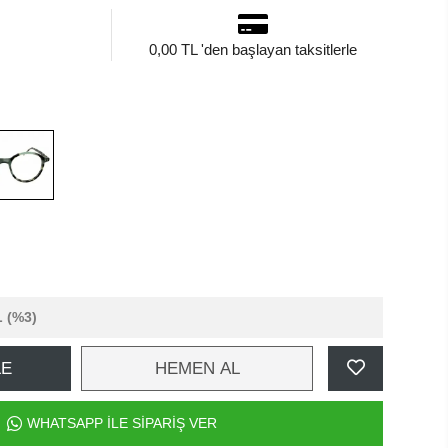
0,00 TL 'den başlayan taksitlerle
L
(%3)
LE
HEMEN AL
WHATSAPP İLE SİPARİŞ VER