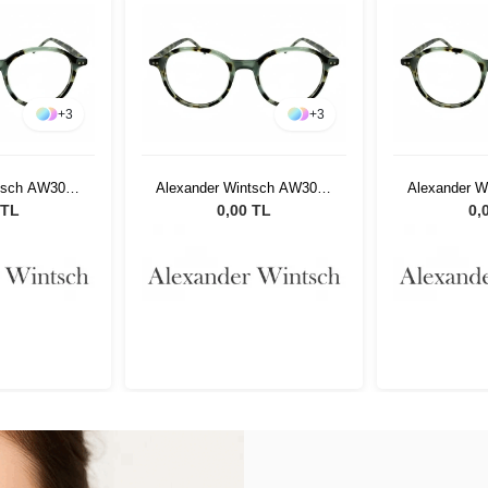
+
3
+
3
tsch AW3018
Alexander Wintsch AW3018
Alexander 
2
C2
 TL
0,00 TL
0,