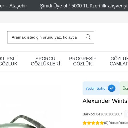
Şimdi Üye ol ! 5000 TL üzeri ilk alışverişinde 500 TL indi
KLİPSLİ
SPORCU
PROGRESİF
GÖZLÜ
GÖZLÜK
GÖZLÜKLERİ
GÖZLÜK
CAMLAR
Yetkili Satıcı
Ücr
Alexander Wint
Barkod
:
8416301802007
(0) Yorum
Yoru