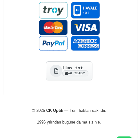
llms.txt
AI READY
© 2026
CK Optik
— Tüm hakları saklıdır.
1996 yılından bugüne daima sizinle.