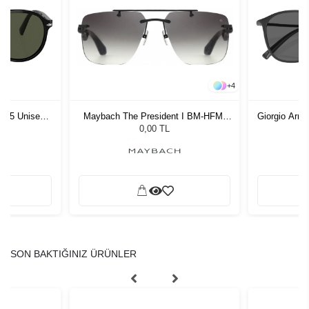
+
4
1 55 Unisex
Maybach The President I BM-HFM-
Giorgio Arm
ğü
M11
Unis
L
0,00 TL
SON BAKTIĞINIZ ÜRÜNLER