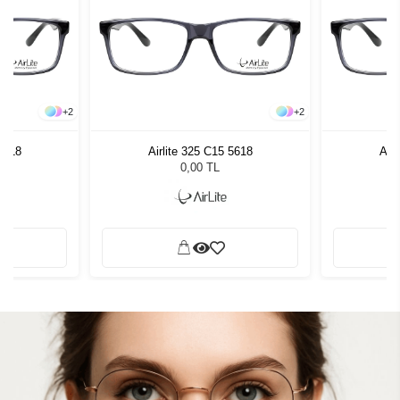
+
2
+
2
 5618
Airlite 325 C15 5618
Airl
0,00 TL