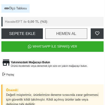
Ölçü Tablosu
Havale/EFT ile
0,00 TL
(%3)
SEPETE EKLE
HEMEN AL
WHATSAPP İLE SİPARİŞ VER
Yakınınızdaki Mağazayı Bulun
Ürünü incelemek veya denemek için size en yakın mağazayı bulun.
Paylaş
Önemli:
Değerli müşterimiz, ürünlerimize deneme sırasında zarar gelmemesi
için güvenlik kilidi takılmıştır. Kilidi açılmış ürünler iade veya
değişime tabi değildir.