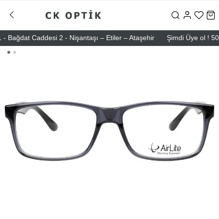
dat Caddesi 2 - Nişantaşı – Etiler – Ataşehir
Şimdi Üye ol ! 5000 T