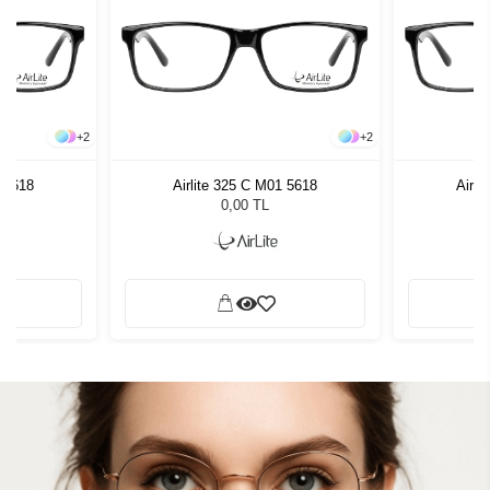
+
2
+
2
1 5618
Airlite 325 C M01 5618
Airli
0,00 TL