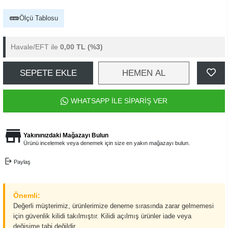
Ölçü Tablosu
Havale/EFT ile
0,00 TL
(%3)
SEPETE EKLE
HEMEN AL
WHATSAPP İLE SİPARİŞ VER
Yakınınızdaki Mağazayı Bulun
Ürünü incelemek veya denemek için size en yakın mağazayı bulun.
Paylaş
Önemli:
Değerli müşterimiz, ürünlerimize deneme sırasında zarar gelmemesi
için güvenlik kilidi takılmıştır. Kilidi açılmış ürünler iade veya
değişime tabi değildir.