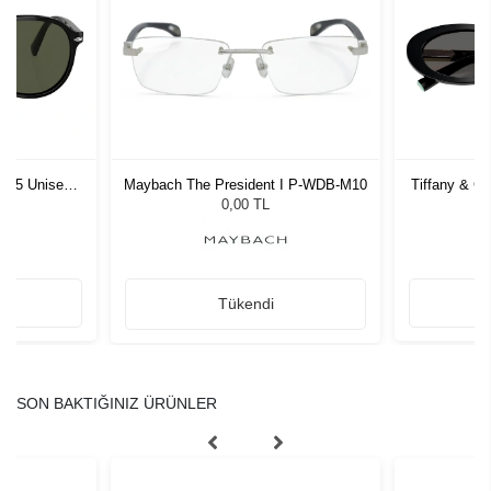
1 55 Unisex
Maybach The President I P-WDB-M10
Tiffany & C
ğü
G
L
0,00 TL
Tükendi
SON BAKTIĞINIZ ÜRÜNLER