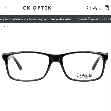
 Caddesi 2 - Nişantaşı – Etiler – Ataşehir
Şimdi Üye ol ! 5000 TL üz