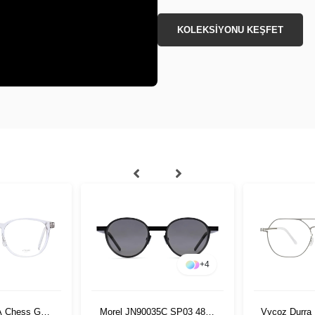
KOLEKSİYONU KEŞFET
+
4
 A Chess GRY
Morel JN90035C SP03 4823
Vycoz Durra