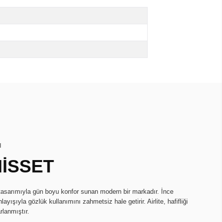
I
HİSSET
k tasarımıyla gün boyu konfor sunan modern bir markadır. İnce
ayışıyla gözlük kullanımını zahmetsiz hale getirir. Airlite, hafifliği
rlanmıştır.