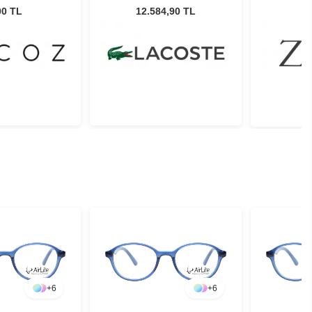
196
Kadın Güneş Gözlüğü
00 TL
12.584,90 TL
+
6
+
6