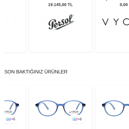
er 460
Unisex Güneş Gözlüğü
52
L
19.145,00 TL
0,00
SON BAKTIĞINIZ ÜRÜNLER
+
6
+
6