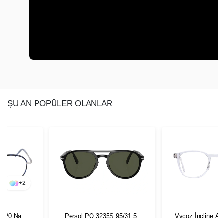
ŞU AN POPÜLER OLANLAR
+
2
0 20 Navy
Persol PO 3235S 95/31 55
Vycoz İncline