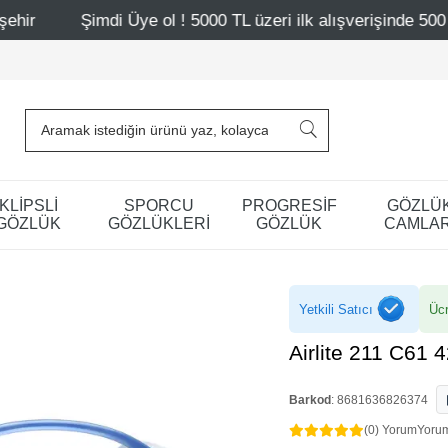
i Üye ol ! 5000 TL üzeri ilk alışverişinde 500 TL indirim
KLİPSLİ
SPORCU
PROGRESİF
GÖZLÜ
GÖZLÜK
GÖZLÜKLERİ
GÖZLÜK
CAMLAR
Yetkili Satıcı
Ücr
Airlite 211 C61 
Barkod
:
8681636826374
(0) Yorum
Yoru