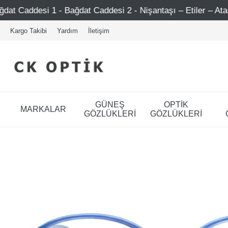
Bağdat Caddesi 2 - Nişantaşı – Etiler – Ataşehir
Şimd
Kargo Takibi
Yardım
İletişim
GÜNEŞ
OPTİK
MARKALAR
GÖZLÜKLERİ
GÖZLÜKLERİ