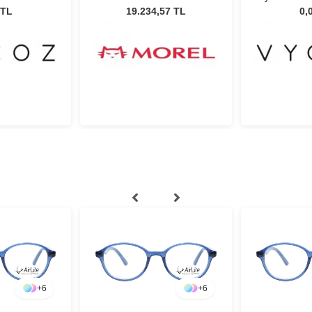
Unisex Güneş Gözlüğü
 TL
19.234,57 TL
0,
+
6
+
6