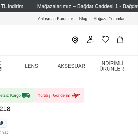
Mağazalarımız – Bağdat Caddesi 1 - Bağdat Caddesi 2 - Nişa
Anlaşmalı Kurumlar
Blog
Mağaza Yorumları
K
İNDİRİMLİ
LENS
AKSESUAR
I
ÜRÜNLER
etsiz Kargo
Yurtdışı Gönderim
4218
m Yap