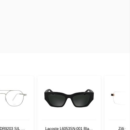
 DR9203 SIL 51-
Lacoste L6053SN-001 Black
Zilli 6