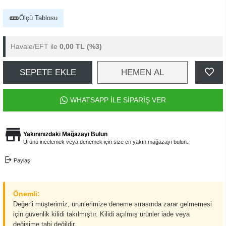
Ölçü Tablosu
Havale/EFT ile
0,00 TL
(%3)
SEPETE EKLE
HEMEN AL
WHATSAPP İLE SİPARİŞ VER
Yakınınızdaki Mağazayı Bulun
Ürünü incelemek veya denemek için size en yakın mağazayı bulun.
Paylaş
Önemli:
Değerli müşterimiz, ürünlerimize deneme sırasında zarar gelmemesi
için güvenlik kilidi takılmıştır. Kilidi açılmış ürünler iade veya
değişime tabi değildir.