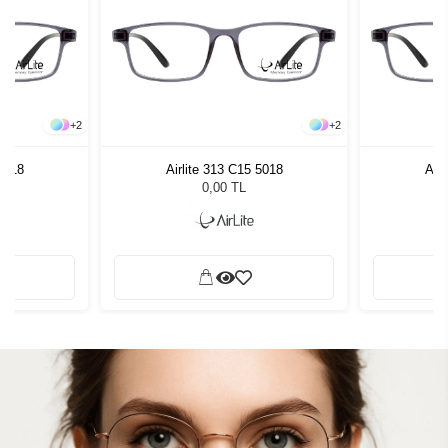
+
2
+
2
 5018
Airlite 313 C15 5018
Airl
0,00 TL