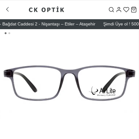
dat Caddesi 2 - Nişantaşı – Etiler – Ataşehir
Şimdi Üye ol ! 5000 TL