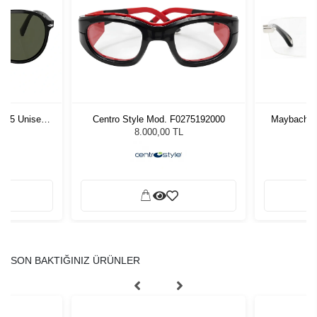
1 55 Unisex
Centro Style Mod. F0275192000
Maybach Th
ğü
L
8.000,00 TL
SON BAKTIĞINIZ ÜRÜNLER