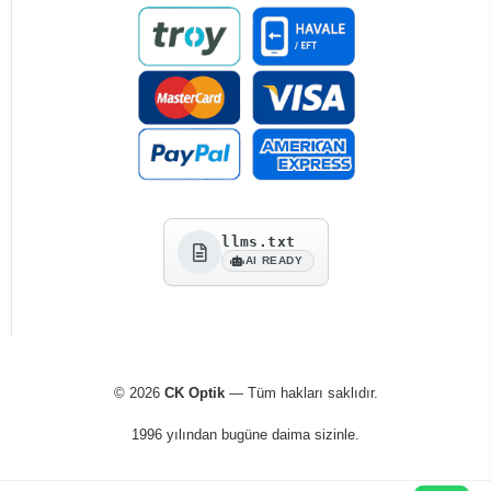
llms.txt
AI READY
© 2026
CK Optik
— Tüm hakları saklıdır.
1996 yılından bugüne daima sizinle.