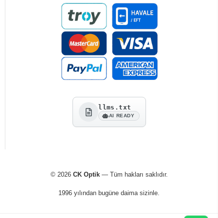
llms.txt
AI READY
© 2026
CK Optik
— Tüm hakları saklıdır.
1996 yılından bugüne daima sizinle.