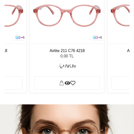
+
6
+
6
 4218
Airlite 211 C76 4218
Airl
0,00 TL