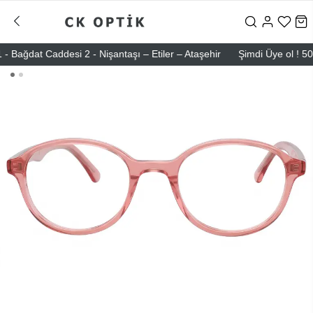
ğdat Caddesi 2 - Nişantaşı – Etiler – Ataşehir
Şimdi Üye ol ! 5000 T