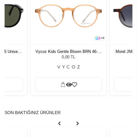
+
4
1 55 Unisex
Vycoz Kids Gentle Bloom BRN 46-19
Morel JN90
ğü
135
G
L
0,00 TL
SON BAKTIĞINIZ ÜRÜNLER