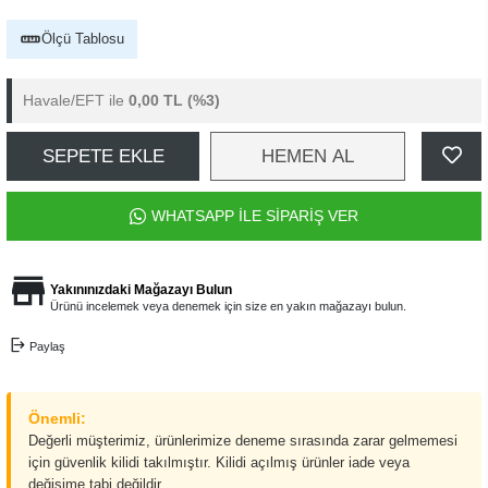
Ölçü Tablosu
Havale/EFT ile
0,00 TL
(%3)
SEPETE EKLE
HEMEN AL
WHATSAPP İLE SİPARİŞ VER
Yakınınızdaki Mağazayı Bulun
Ürünü incelemek veya denemek için size en yakın mağazayı bulun.
Paylaş
Önemli:
Değerli müşterimiz, ürünlerimize deneme sırasında zarar gelmemesi
için güvenlik kilidi takılmıştır. Kilidi açılmış ürünler iade veya
değişime tabi değildir.