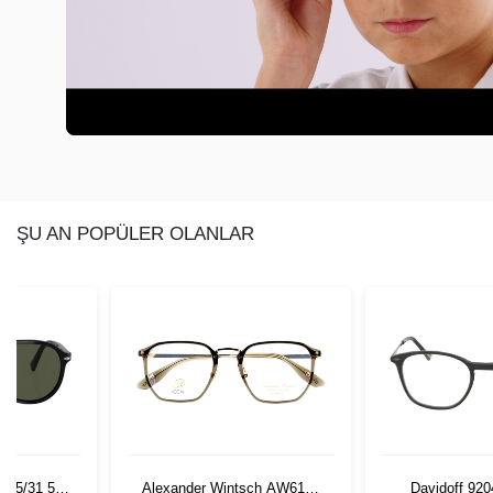
ŞU AN POPÜLER OLANLAR
 95/31 55
Alexander Wintsch AW6181
Davidoff 920