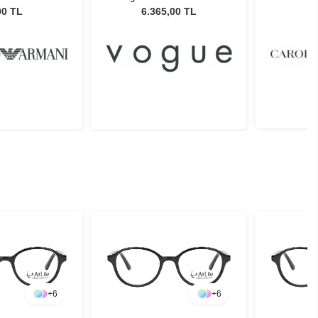
01 55
Kadın Güneş Gözlüğü
00 TL
6.365,00 TL
+
6
+
6