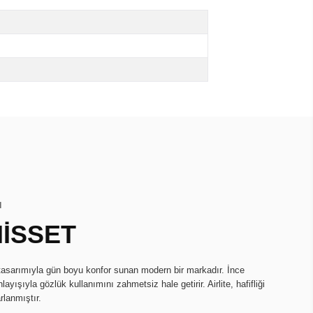
I
HİSSET
k tasarımıyla gün boyu konfor sunan modern bir markadır. İnce
ayışıyla gözlük kullanımını zahmetsiz hale getirir. Airlite, hafifliği
rlanmıştır.