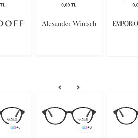
C1
30
 TL
0,00 TL
0,
+
6
+
6