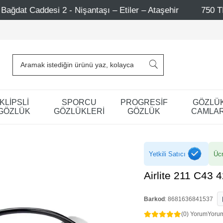
işantaşı – Etiler – Ataşehir
750 TL Üzeri Alışverişler
KLİPSLİ
SPORCU
PROGRESİF
GÖZLÜ
GÖZLÜK
GÖZLÜKLERİ
GÖZLÜK
CAMLAR
Yetkili Satıcı
Ücr
Airlite 211 C43 
Barkod
:
8681636841537
(0) Yorum
Yoru