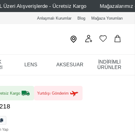
de - Ücretsiz Kargo
Mağazalarımız – Bağdat Caddesi 1 -
Anlaşmalı Kurumlar
Blog
Mağaza Yorumları
K
İNDİRİMLİ
LENS
AKSESUAR
I
ÜRÜNLER
etsiz Kargo
Yurtdışı Gönderim
4218
m Yap