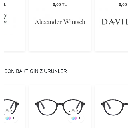
Gözlüğü
C1
0 TL
0,00 TL
0,00
SON BAKTIĞINIZ ÜRÜNLER
+
6
+
6