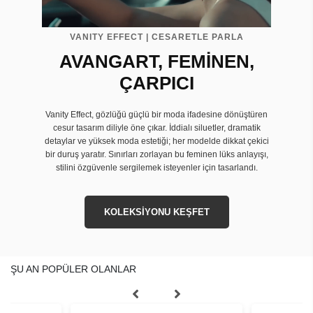
VANITY EFFECT | CESARETLE PARLA
AVANGART, FEMİNEN,
ÇARPICI
Vanity Effect, gözlüğü güçlü bir moda ifadesine dönüştüren
cesur tasarım diliyle öne çıkar. İddialı siluetler, dramatik
detaylar ve yüksek moda estetiği; her modelde dikkat çekici
bir duruş yaratır. Sınırları zorlayan bu feminen lüks anlayışı,
stilini özgüvenle sergilemek isteyenler için tasarlandı.
KOLEKSİYONU KEŞFET
ŞU AN POPÜLER OLANLAR