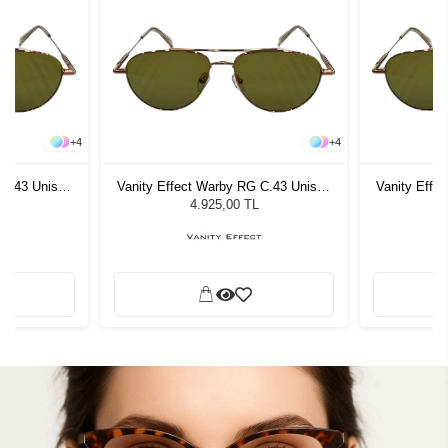
+
4
+
4
 C.43 Unisex
Vanity Effect Warby RG C.43 Unisex
Vanity Effe
ğü
Güneş Gözlüğü
G
4.925,00 TL