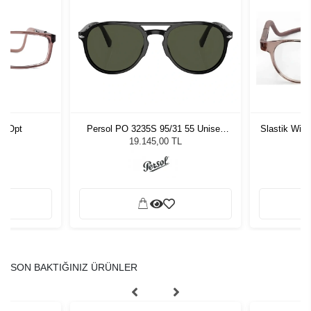
4 Opt
Persol PO 3235S 95/31 55 Unisex
Slastik Wic
Güneş Gözlüğü
19.145,00 TL
SON BAKTIĞINIZ ÜRÜNLER