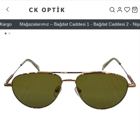
rgo
Mağazalarımız – Bağdat Caddesi 1 - Bağdat Caddesi 2 - Nişantaşı