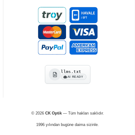
llms.txt
AI READY
© 2026
CK Optik
— Tüm hakları saklıdır.
1996 yılından bugüne daima sizinle.