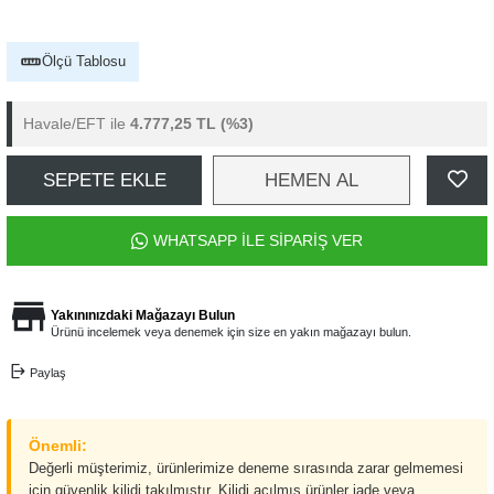
Ölçü Tablosu
Havale/EFT ile
4.777,25 TL
(%3)
SEPETE EKLE
HEMEN AL
WHATSAPP İLE SİPARİŞ VER
Yakınınızdaki Mağazayı Bulun
Ürünü incelemek veya denemek için size en yakın mağazayı bulun.
Paylaş
Önemli:
Değerli müşterimiz, ürünlerimize deneme sırasında zarar gelmemesi
için güvenlik kilidi takılmıştır. Kilidi açılmış ürünler iade veya