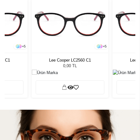
+
5
+
5
60 C1
Lee Cooper LC2560 C1
Lee 
0,00 TL