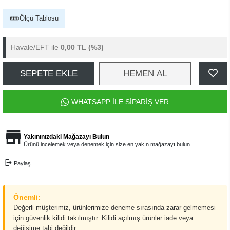
Ölçü Tablosu
Havale/EFT ile
0,00 TL
(%3)
SEPETE EKLE
HEMEN AL
WHATSAPP İLE SİPARİŞ VER
Yakınınızdaki Mağazayı Bulun
Ürünü incelemek veya denemek için size en yakın mağazayı bulun.
Paylaş
Önemli:
Değerli müşterimiz, ürünlerimize deneme sırasında zarar gelmemesi
için güvenlik kilidi takılmıştır. Kilidi açılmış ürünler iade veya
değişime tabi değildir.