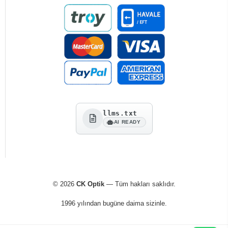
llms.txt
AI READY
© 2026
CK Optik
— Tüm hakları saklıdır.
1996 yılından bugüne daima sizinle.