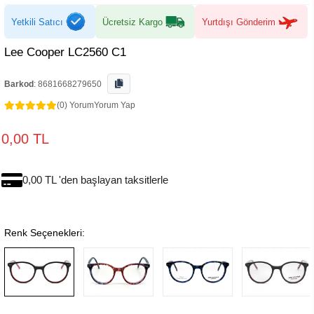
Yetkili Satıcı
Ücretsiz Kargo
Yurtdışı Gönderim
Lee Cooper LC2560 C1
Barkod
:
8681668279650
(0) Yorum
Yorum Yap
0,00 TL
0,00 TL 'den başlayan taksitlerle
Renk Seçenekleri: