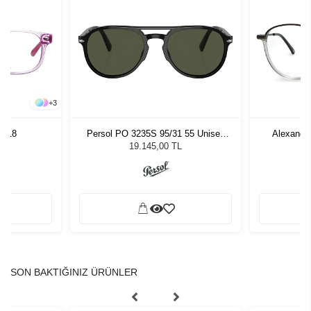
+
3
 4618
Persol PO 3235S 95/31 55 Unisex
Alexande
Güneş Gözlüğü
19.145,00 TL
SON BAKTIĞINIZ ÜRÜNLER