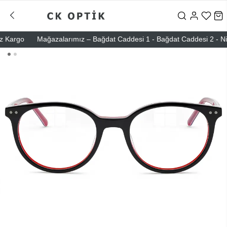
argo
Mağazalarımız – Bağdat Caddesi 1 - Bağdat Caddesi 2 - Nişanta