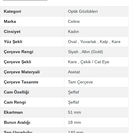
Kategori
Optik Gözlükleri
Marka
Celine
Cinsiyet
Kadın
Yüz Şekli
Oval
,
Yuvarlak
,
Kalp
,
Kare
Çerçeve Rengi
Siyah
,
Altın (Gold)
Çerçeve Şekli
Kare
,
Çekik / Cat Eye
Çerçeve Materyali
Asetat
Çerçeve Tasarımı
Tam Çerçeve
Cam Özelliği
Şeffaf
Cam Rengi
Şeffaf
Ekartman
51 mm
Burun Aralığı
18 mm
Sap Uzunluğu
140 mm