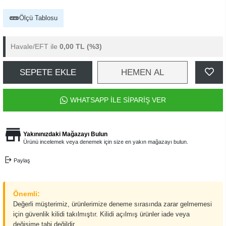
Ölçü Tablosu
Havale/EFT ile
0,00 TL
(%3)
SEPETE EKLE
HEMEN AL
WHATSAPP İLE SİPARİŞ VER
Yakınınızdaki Mağazayı Bulun
Ürünü incelemek veya denemek için size en yakın mağazayı bulun.
Paylaş
Önemli:
Değerli müşterimiz, ürünlerimize deneme sırasında zarar gelmemesi
için güvenlik kilidi takılmıştır. Kilidi açılmış ürünler iade veya
değişime tabi değildir.