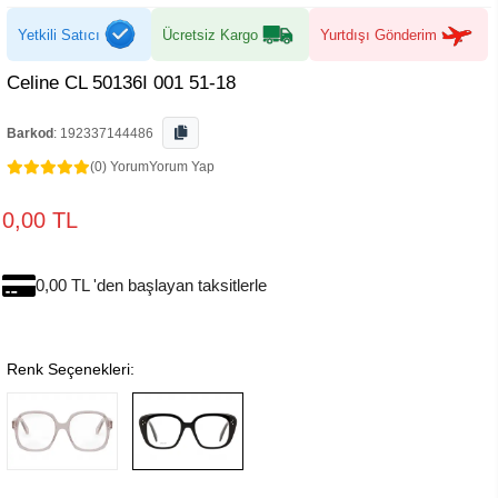
Yetkili Satıcı
Ücretsiz Kargo
Yurtdışı Gönderim
Celine CL 50136I 001 51-18
Barkod
:
192337144486
(0) Yorum
Yorum Yap
0,00 TL
0,00 TL 'den başlayan taksitlerle
Renk Seçenekleri: