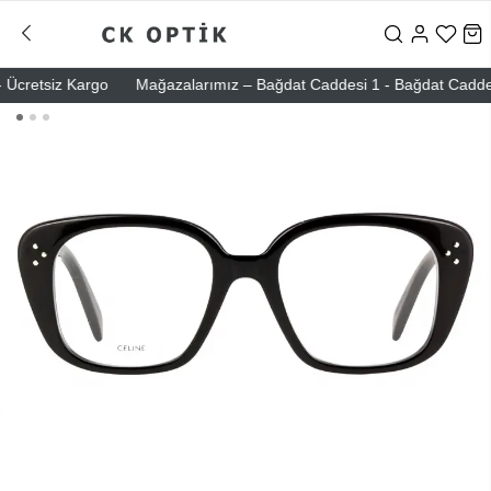
cretsiz Kargo
Mağazalarımız – Bağdat Caddesi 1 - Bağdat Caddesi 2 -