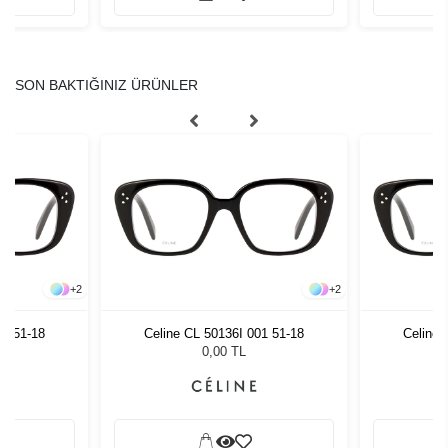
SON BAKTIĞINIZ ÜRÜNLER
+
2
+
2
01 51-18
Celine CL 50136I 001 51-18
Celine 
0,00 TL