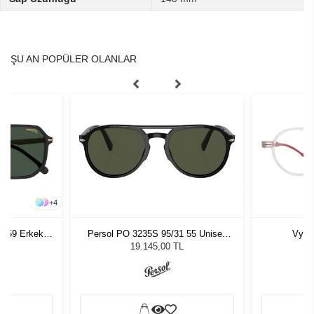
ŞU AN POPÜLER OLANLAR
+
4
- 59 Erkek
Persol PO 3235S 95/31 55 Unisex
Vyco
ğü
Güneş Gözlüğü
19.145,00 TL