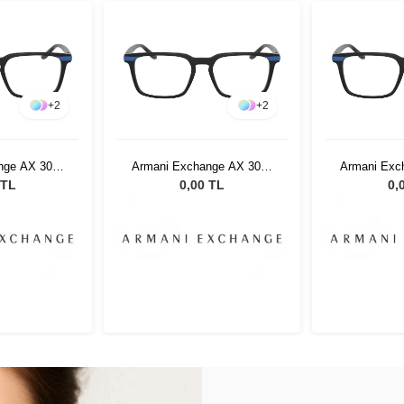
+
2
+
2
nge AX 3081
Armani Exchange AX 3081
Armani Exc
 53
8283 53
82
 TL
0,00 TL
0,