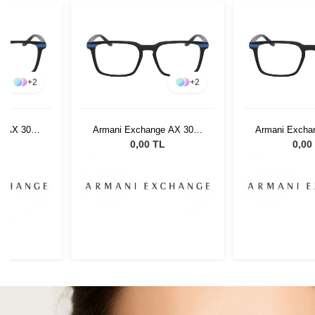
+
2
+
2
e AX 3081
Armani Exchange AX 3081
Armani Excha
3
8283 53
8283
L
0,00 TL
0,00