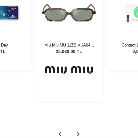
1 Day
Miu Miu MU 11ZS VUA04M
Contact
51 Kadın Güneş Gözlüğü
 TL
25.060,00 TL
0,