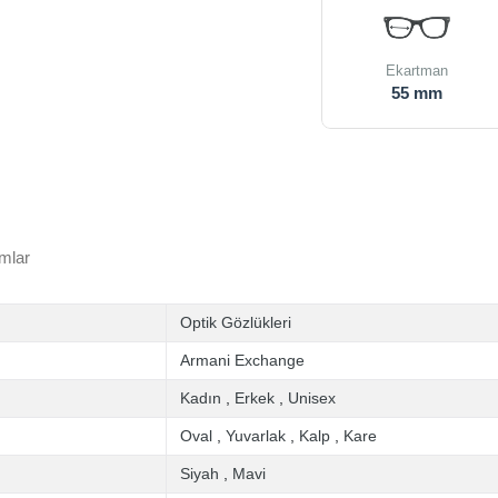
Ekartman
55 mm
mlar
Optik Gözlükleri
Armani Exchange
Kadın
,
Erkek
,
Unisex
Oval
,
Yuvarlak
,
Kalp
,
Kare
Siyah
,
Mavi