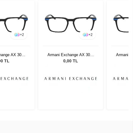
+
2
+
2
hange AX 3081
Armani Exchange AX 3081
Armani E
83 53
8283 53
00 TL
0,00 TL