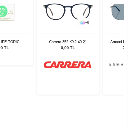
+
6
 LIFE TORIC
Carrera 352 KY2 49 21
Armani E
84004
602080 -
00 TL
0,00 TL
7.