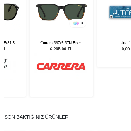
+
3
 95/31 55
Carrera 367/S 37N Erkek
Ultra 
Gözlüğü
Güneş Gözlüğü
0 TL
6.295,00 TL
0,00
SON BAKTIĞINIZ ÜRÜNLER