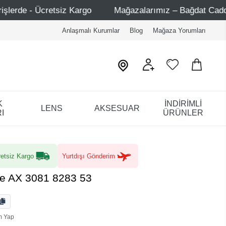
iz Kargo
Mağazalarımız – Bağdat Caddesi 1 - Bağdat Ca
Anlaşmalı Kurumlar
Blog
Mağaza Yorumları
K
İNDİRİMLİ
LENS
AKSESUAR
I
ÜRÜNLER
etsiz Kargo
Yurtdışı Gönderim
e AX 3081 8283 53
m Yap