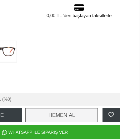
0,00 TL 'den başlayan taksitlerle
L
(%3)
LE
HEMEN AL
WHATSAPP İLE SİPARİŞ VER