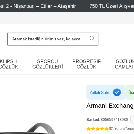
 Etiler – Ataşehir
750 TL Üzeri Alışverişlerde - Ücrets
KLİPSLİ
SPORCU
PROGRESİF
GÖZLÜ
GÖZLÜK
GÖZLÜKLERİ
GÖZLÜK
CAMLAR
Yetkili Satıcı
Ücr
Armani Exchang
Barkod
:
8056597418980
(0) Yorum
Yoru