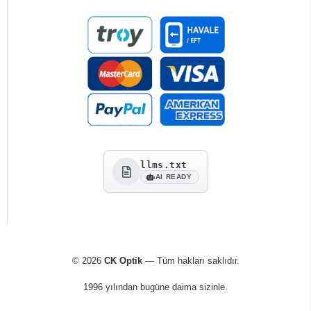
llms.txt
AI READY
© 2026
CK Optik
— Tüm hakları saklıdır.
1996 yılından bugüne daima sizinle.