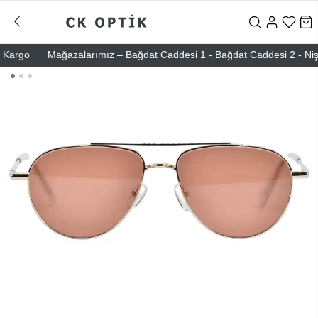
argo
Mağazalarımız – Bağdat Caddesi 1 - Bağdat Caddesi 2 - Nişantaş