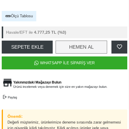
Ölçü Tablosu
Havale/EFT ile
4.777,25 TL
(%3)
SEPETE EKLE
HEMEN AL
WHATSAPP İLE SİPARİŞ VER
Yakınınızdaki Mağazayı Bulun
Ürünü incelemek veya denemek için size en yakın mağazayı bulun.
Paylaş
Önemli:
Değerli müşterimiz, ürünlerimize deneme sırasında zarar gelmemesi
için güvenlik kilidi takılmıştır. Kilidi açılmış ürünler iade veya