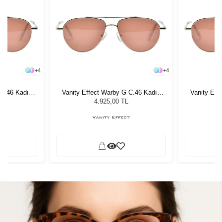
+
4
+
4
 C.46 Kadın
Vanity Effect Warby G C.46 Kadın
Vanity Eff
ğü
Güneş Gözlüğü
G
4.925,00 TL