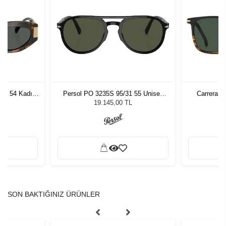
7 - 54 Kadın
Persol PO 3235S 95/31 55 Unisex
Carrera 3
ğü
Güneş Gözlüğü
L
19.145,00 TL
SON BAKTIĞINIZ ÜRÜNLER