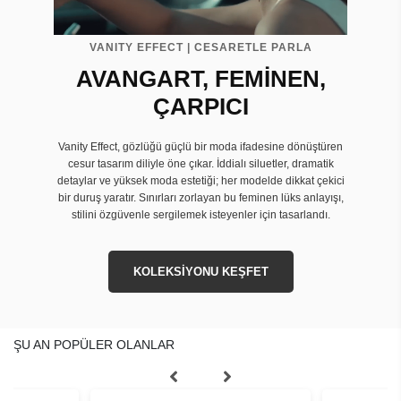
VANITY EFFECT | CESARETLE PARLA
AVANGART, FEMİNEN,
ÇARPICI
Vanity Effect, gözlüğü güçlü bir moda ifadesine dönüştüren
cesur tasarım diliyle öne çıkar. İddialı siluetler, dramatik
detaylar ve yüksek moda estetiği; her modelde dikkat çekici
bir duruş yaratır. Sınırları zorlayan bu feminen lüks anlayışı,
stilini özgüvenle sergilemek isteyenler için tasarlandı.
KOLEKSİYONU KEŞFET
ŞU AN POPÜLER OLANLAR