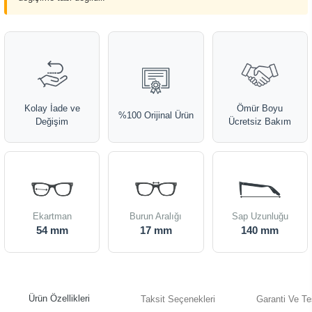
Kolay İade ve
Ömür Boyu
%100 Orijinal Ürün
Değişim
Ücretsiz Bakım
Ekartman
Burun Aralığı
Sap Uzunluğu
54 mm
17 mm
140 mm
Ürün Özellikleri
Taksit Seçenekleri
Garanti Ve Te