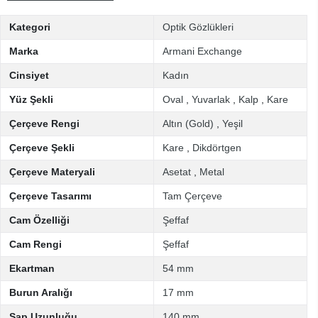
Kategori
Optik Gözlükleri
Marka
Armani Exchange
Cinsiyet
Kadın
Yüz Şekli
Oval
,
Yuvarlak
,
Kalp
,
Kare
Çerçeve Rengi
Altın (Gold)
,
Yeşil
Çerçeve Şekli
Kare
,
Dikdörtgen
Çerçeve Materyali
Asetat
,
Metal
Çerçeve Tasarımı
Tam Çerçeve
Cam Özelliği
Şeffaf
Cam Rengi
Şeffaf
Ekartman
54 mm
Burun Aralığı
17 mm
Sap Uzunluğu
140 mm