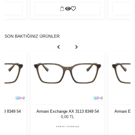
SON BAKTIĞINIZ ÜRÜNLER
+
2
+
2
113 8349 54
Armani Exchange AX 3113 8349 54
Armani Exc
0,00 TL