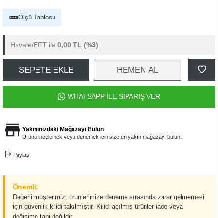
Ölçü Tablosu
Havale/EFT ile
0,00 TL
(%3)
SEPETE EKLE
HEMEN AL
WHATSAPP İLE SİPARİŞ VER
Yakınınızdaki Mağazayı Bulun
Ürünü incelemek veya denemek için size en yakın mağazayı bulun.
Paylaş
Önemli:
Değerli müşterimiz, ürünlerimize deneme sırasında zarar gelmemesi
için güvenlik kilidi takılmıştır. Kilidi açılmış ürünler iade veya
değişime tabi değildir.