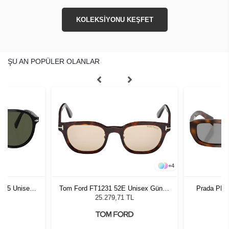
KOLEKSİYONU KEŞFET
ŞU AN POPÜLER OLANLAR
+
4
1 55 Unisex
Tom Ford FT1231 52E Unisex Güneş
Prada PR 
ğü
Gözlüğü
G
L
25.279,71 TL