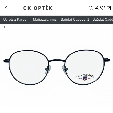
Ücretsiz Kargo
Mağazalarımız – Bağdat Caddesi 1 - Bağdat Caddesi 2