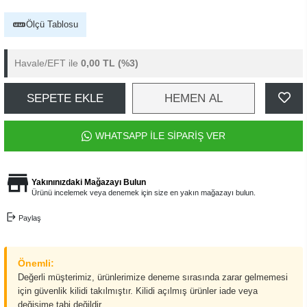
Ölçü Tablosu
Havale/EFT ile
0,00 TL
(%3)
SEPETE EKLE
HEMEN AL
WHATSAPP İLE SİPARİŞ VER
Yakınınızdaki Mağazayı Bulun
Ürünü incelemek veya denemek için size en yakın mağazayı bulun.
Paylaş
Önemli:
Değerli müşterimiz, ürünlerimize deneme sırasında zarar gelmemesi
için güvenlik kilidi takılmıştır. Kilidi açılmış ürünler iade veya
değişime tabi değildir.