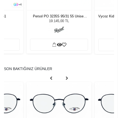
+
4
JP51
Persol PO 3235S 95/31 55 Unisex
Vycoz Kids 
Güneş Gözlüğü
19.145,00 TL
SON BAKTIĞINIZ ÜRÜNLER