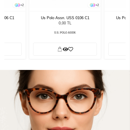
+
2
+
2
 0106 C1
Us Polo Assn. USS 0106 C1
Us Polo
0,00 TL