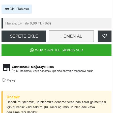
Ölçü Tablosu
Havale/EFT ile
0,00 TL
(%3)
SEPETE EKLE
HEMEN AL
WHATSAPP İLE SİPARİŞ VER
Yakınınızdaki Mağazayı Bulun
Ürünü incelemek veya denemek için size en yakın mağazayı bulun.
Paylaş
Önemli:
Değerli müşterimiz, ürünlerimize deneme sırasında zarar gelmemesi
için güvenlik kilidi takılmıştır. Kilidi açılmış ürünler iade veya
değişime tabi değildir.