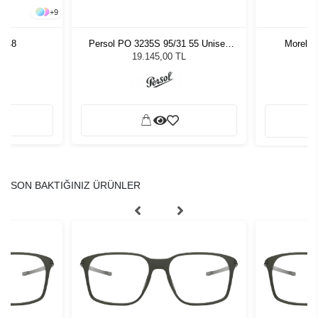
+
9
4 48
Persol PO 3235S 95/31 55 Unisex
Morel 
Güneş Gözlüğü
19.145,00 TL
SON BAKTIĞINIZ ÜRÜNLER