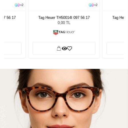
+
2
+
2
097 56 17
Tag Heuer TH50014I 097 56 17
Tag Heue
0,00 TL