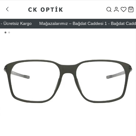
Ücretsiz Kargo
Mağazalarımız – Bağdat Caddesi 1 - Bağdat Caddesi 2 