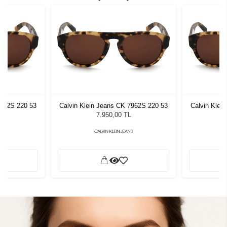
7962S 220 53
Calvin Klein Jeans CK 7962S 220 53
Calvin Klei
7.950,00 TL