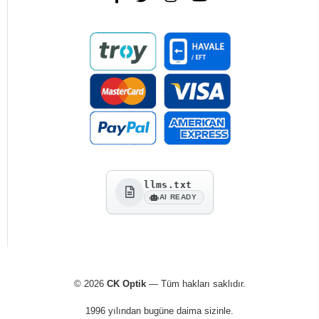
llms.txt
AI READY
© 2026
CK Optik
— Tüm hakları saklıdır.
1996 yılından bugüne daima sizinle.