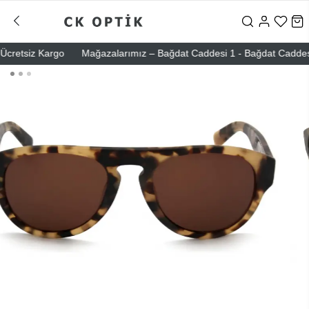
cretsiz Kargo
Mağazalarımız – Bağdat Caddesi 1 - Bağdat Caddesi 2 -