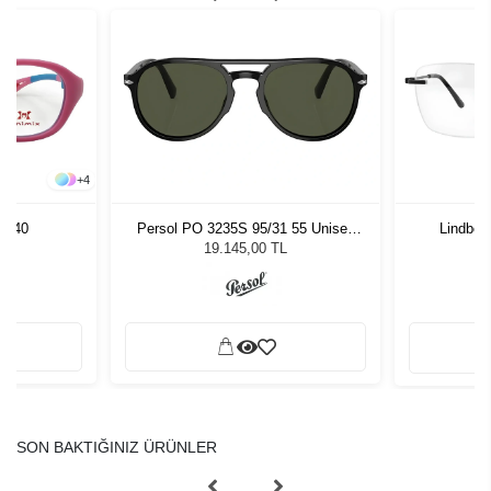
+
4
 - 40
Persol PO 3235S 95/31 55 Unisex
Lindberg
Güneş Gözlüğü
19.145,00 TL
SON BAKTIĞINIZ ÜRÜNLER