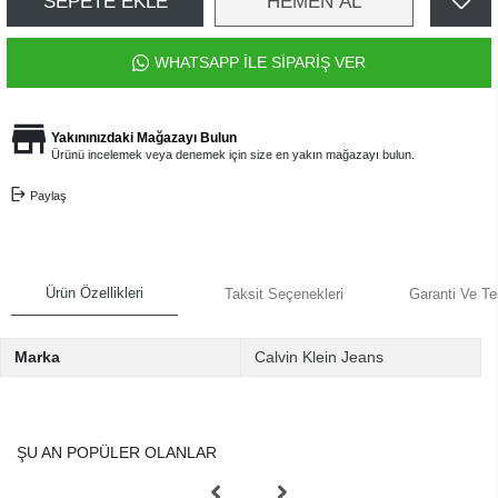
SEPETE EKLE
HEMEN AL
WHATSAPP İLE SİPARİŞ VER
Yakınınızdaki Mağazayı Bulun
Ürünü incelemek veya denemek için size en yakın mağazayı bulun.
Paylaş
Ürün Özellikleri
Taksit Seçenekleri
Garanti Ve Te
Marka
Calvin Klein Jeans
ŞU AN POPÜLER OLANLAR