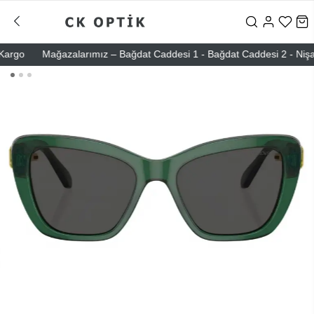
go
Mağazalarımız – Bağdat Caddesi 1 - Bağdat Caddesi 2 - Nişantaşı 