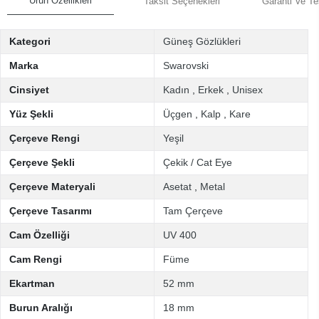
Ürün Özellikleri
Taksit Seçenekleri
Garanti Ve Te
Kategori
Güneş Gözlükleri
Marka
Swarovski
Cinsiyet
Kadın
,
Erkek
,
Unisex
Yüz Şekli
Üçgen
,
Kalp
,
Kare
Çerçeve Rengi
Yeşil
Çerçeve Şekli
Çekik / Cat Eye
Çerçeve Materyali
Asetat
,
Metal
Çerçeve Tasarımı
Tam Çerçeve
Cam Özelliği
UV 400
Cam Rengi
Füme
Ekartman
52 mm
Burun Aralığı
18 mm