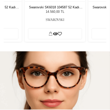
87 52 Kadın
Swarovski SK6018 104587 52 Kadın
Swarovski 
ğü
Güneş Gözlüğü
G
L
14.560,00 TL