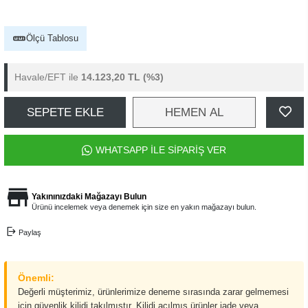
Ölçü Tablosu
Havale/EFT ile
14.123,20 TL
(%3)
SEPETE EKLE
HEMEN AL
WHATSAPP İLE SİPARİŞ VER
Yakınınızdaki Mağazayı Bulun
Ürünü incelemek veya denemek için size en yakın mağazayı bulun.
Paylaş
Önemli:
Değerli müşterimiz, ürünlerimize deneme sırasında zarar gelmemesi
için güvenlik kilidi takılmıştır. Kilidi açılmış ürünler iade veya