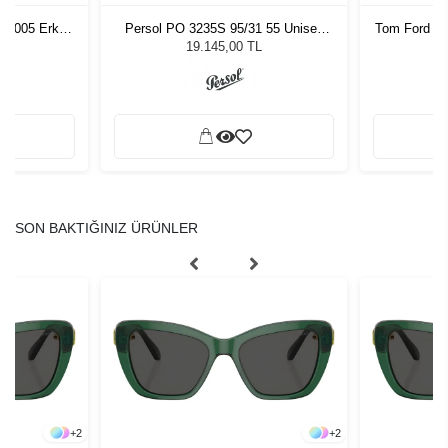
553005 Erkek
Persol PO 3235S 95/31 55 Unisex
Tom Ford F
ğü
Güneş Gözlüğü
L
19.145,00 TL
SON BAKTIĞINIZ ÜRÜNLER
+
2
+
2