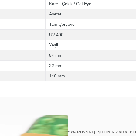
Kare
,
Çekik / Cat Eye
Asetat
Tam Çerçeve
UV 400
Yeşil
54 mm
22 mm
140 mm
SWAROVSKI | IŞILTININ ZARAFET