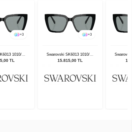
+
3
+
3
SK6013 1010/54
Swarovski SK6013 1010/54
Swarovsk
neş Gözlüğü
Kadın Güneş Gözlüğü
Kadın 
5,00 TL
15.815,00 TL
15.