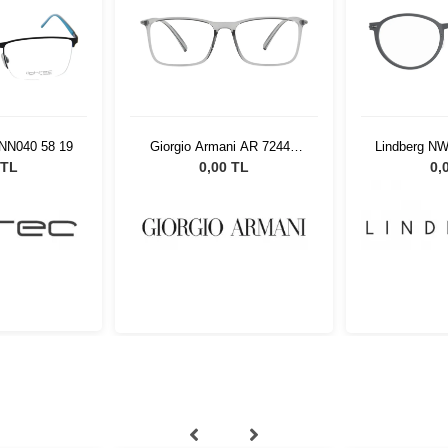
 NN040 58 19
Giorgio Armani AR 7244U
Lindberg N
5948 53
 TL
0,00 TL
0,