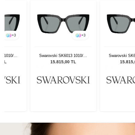
+
3
+
3
3 1010/54
Swarovski SK6013 1010/54
Swarovski SK6
Gözlüğü
Kadın Güneş Gözlüğü
Kadın Güne
0 TL
15.815,00 TL
15.815