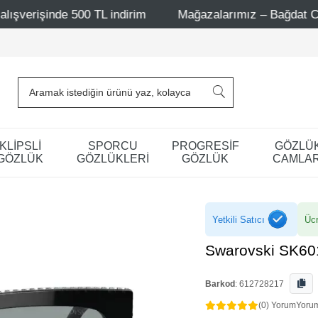
TL indirim
Mağazalarımız – Bağdat Caddesi 1 - Bağdat C
KLİPSLİ
SPORCU
PROGRESİF
GÖZLÜ
GÖZLÜK
GÖZLÜKLERİ
GÖZLÜK
CAMLAR
Yetkili Satıcı
Ücr
Swarovski SK60
Barkod
:
612728217
(0) Yorum
Yoru