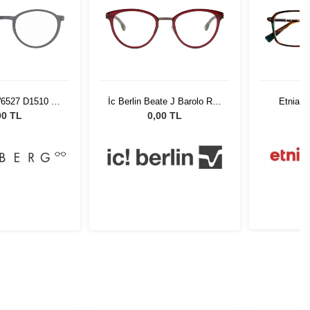
W6527 D1510 48
İc Berlin Beate J Barolo Red
Etnia B
150
Teak 49
00 TL
0,00 TL