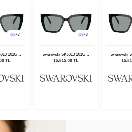
+
3
+
3
013 1010/54
Swarovski SK6013 1010/54
Swarovski 
ş Gözlüğü
Kadın Güneş Gözlüğü
Kadın Gü
,00 TL
15.815,00 TL
15.81