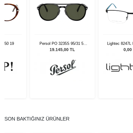
43 50 19
Persol PO 3235S 95/31 55
Lightec 8247L
Unisex Güneş Gözlüğü
L
19.145,00 TL
0,00
SON BAKTIĞINIZ ÜRÜNLER