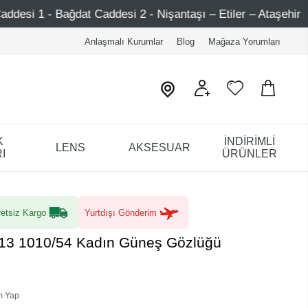
addesi 2 - Nişantaşı – Etiler – Ataşehir
750 TL Üzeri 
Anlaşmalı Kurumlar
Blog
Mağaza Yorumları
K
İNDİRİMLİ
LENS
AKSESUAR
I
ÜRÜNLER
etsiz Kargo
Yurtdışı Gönderim
13 1010/54 Kadın Güneş Gözlüğü
m Yap