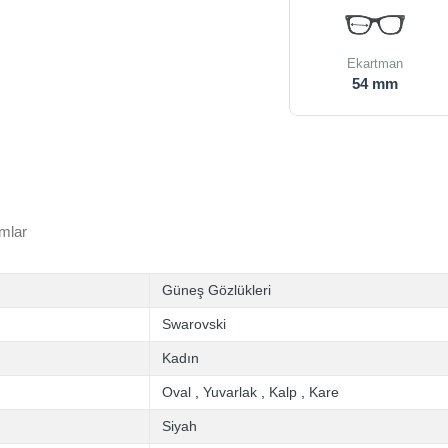
Ekartman
54 mm
mlar
Güneş Gözlükleri
Swarovski
Kadın
Oval
,
Yuvarlak
,
Kalp
,
Kare
Siyah