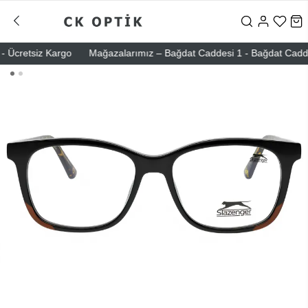
Ücretsiz Kargo
Mağazalarımız – Bağdat Caddesi 1 - Bağdat Caddesi 2 