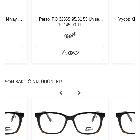
-H-Inlay 53-
Persol PO 3235S 95/31 55 Unisex
Vycoz Kids
Güneş Gözlüğü
19.145,00 TL
SON BAKTIĞINIZ ÜRÜNLER