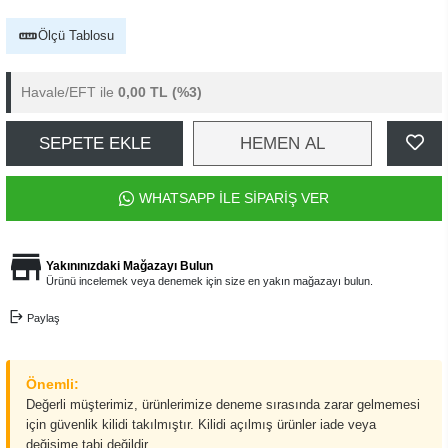
Ölçü Tablosu
Havale/EFT ile
0,00 TL
(%3)
SEPETE EKLE
HEMEN AL
WHATSAPP İLE SİPARİŞ VER
Yakınınızdaki Mağazayı Bulun
Ürünü incelemek veya denemek için size en yakın mağazayı bulun.
Paylaş
Önemli:
Değerli müşterimiz, ürünlerimize deneme sırasında zarar gelmemesi
için güvenlik kilidi takılmıştır. Kilidi açılmış ürünler iade veya
değişime tabi değildir.