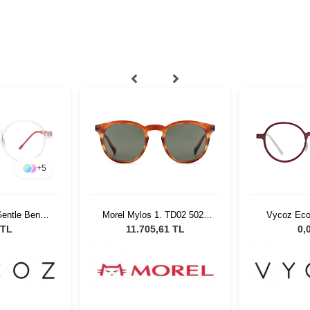
+
5
entle Benn
Morel Mylos 1. TD02 5021
Vycoz Eco
17 135
Unisex Güneş Gözlüğü
RED 46
 TL
11.705,61 TL
0,