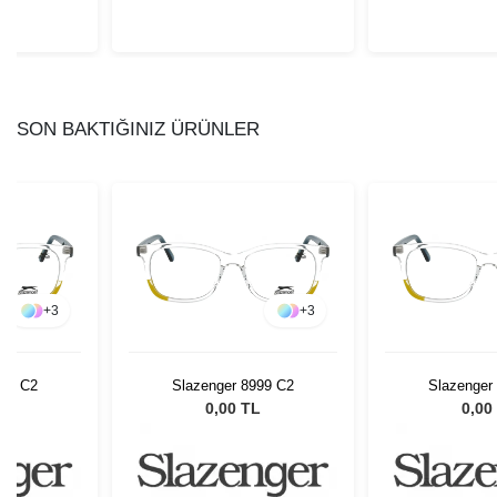
SON BAKTIĞINIZ ÜRÜNLER
+
3
+
3
999 C2
Slazenger 8999 C2
Slazenger
L
0,00 TL
0,00