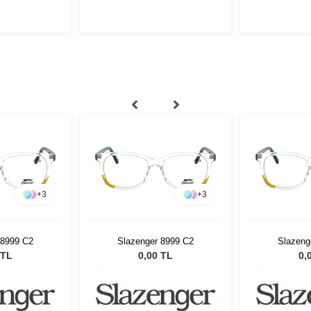
+
3
+
3
 8999 C2
Slazenger 8999 C2
Slazeng
 TL
0,00 TL
0,