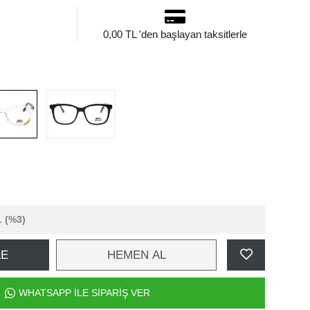
0,00 TL 'den başlayan taksitlerle
L
(%3)
LE
HEMEN AL
WHATSAPP İLE SİPARİŞ VER