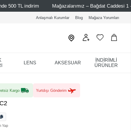
rim
Mağazalarımız – Bağdat Caddesi 1 - Bağdat Caddesi
Anlaşmalı Kurumlar
Blog
Mağaza Yorumları
K
İNDİRİMLİ
LENS
AKSESUAR
I
ÜRÜNLER
etsiz Kargo
Yurtdışı Gönderim
 C2
m Yap