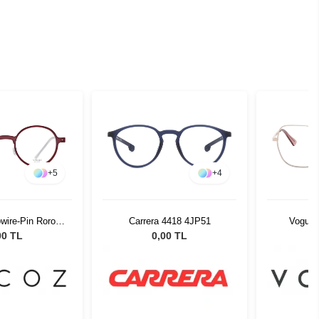
+
5
+
4
wire-Pin Roro
Carrera 4418 4JP51
Vogue 
-22 51526
00 TL
0,00 TL