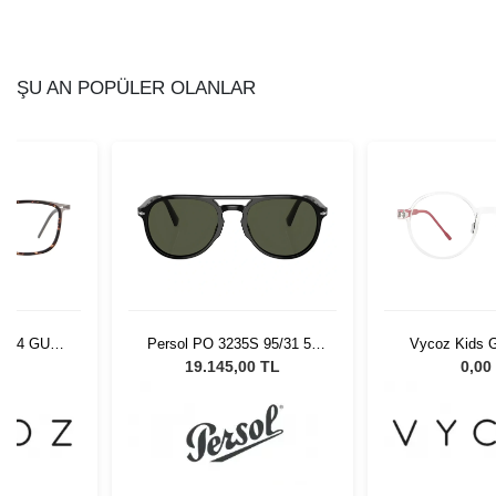
ŞU AN POPÜLER OLANLAR
9404 GUN-
Persol PO 3235S 95/31 55
Vycoz Kids G
-19
Unisex Güneş Gözlüğü
CRT 46-
L
19.145,00 TL
0,00