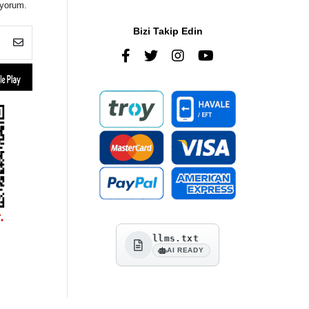
iyorum.
Bizi Takip Edin
llms.txt
AI READY