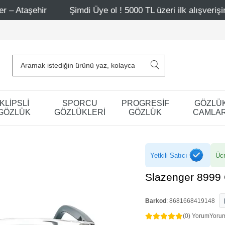
Şimdi Üye ol ! 5000 TL üzeri ilk alışverişinde 500 TL indi
KLİPSLİ
SPORCU
PROGRESİF
GÖZLÜ
GÖZLÜK
GÖZLÜKLERİ
GÖZLÜK
CAMLAR
Yetkili Satıcı
Ücr
Slazenger 8999
Barkod
:
8681668419148
(0) Yorum
Yoru