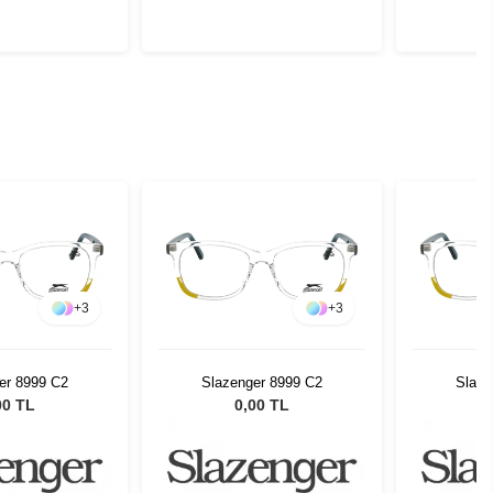
+
3
+
3
er 8999 C2
Slazenger 8999 C2
Slaze
00 TL
0,00 TL