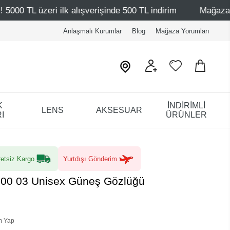
 alışverişinde 500 TL indirim
Mağazalarımız – Bağdat Ca
Anlaşmalı Kurumlar
Blog
Mağaza Yorumları
K
İNDİRİMLİ
LENS
AKSESUAR
I
ÜRÜNLER
etsiz Kargo
Yurtdışı Gönderim
100 03 Unisex Güneş Gözlüğü
m Yap