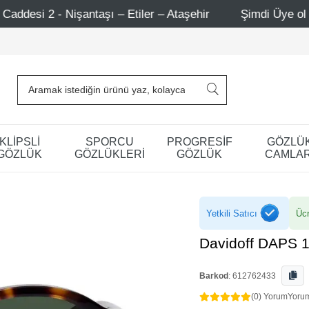
aşı – Etiler – Ataşehir
Şimdi Üye ol ! 5000 TL üzeri ilk
KLİPSLİ
SPORCU
PROGRESİF
GÖZLÜ
GÖZLÜK
GÖZLÜKLERİ
GÖZLÜK
CAMLAR
Yetkili Satıcı
Ücr
Davidoff DAPS 
Barkod
:
612762433
(0) Yorum
Yoru