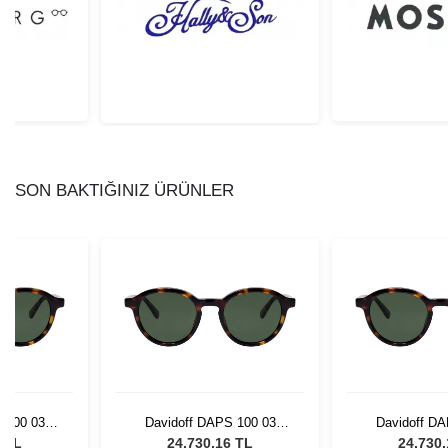
SON BAKTIĞINIZ ÜRÜNLER
 100 03
Davidoff DAPS 100 03
Davidoff DA
Gözlüğü
Unisex Güneş Gözlüğü
Unisex Güne
6 TL
24.730,16 TL
24.730