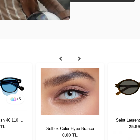
+
5
h 46 110 Ii
Saint Lauren
rity Blue
 TL
25.99
Solflex Color Hype Branca
0,00 TL