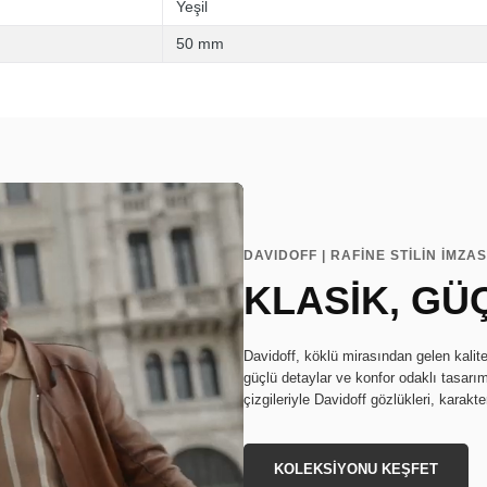
Yeşil
50 mm
DAVIDOFF | RAFİNE STİLİN İMZAS
KLASİK, GÜ
Davidoff, köklü mirasından gelen kalite
güçlü detaylar ve konfor odaklı tasarı
çizgileriyle Davidoff gözlükleri, karakte
KOLEKSİYONU KEŞFET