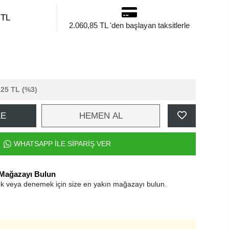
 TL
2.060,85 TL 'den başlayan taksitlerle
,25 TL
(%3)
LE
HEMEN AL
WHATSAPP İLE SİPARİŞ VER
 Mağazayı Bulun
k veya denemek için size en yakın mağazayı bulun.