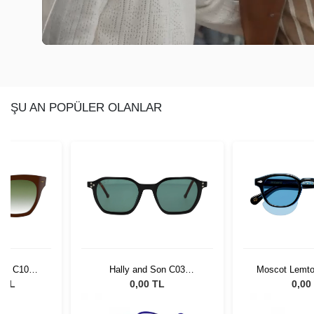
ŞU AN POPÜLER OLANLAR
 10 C10GT
Hally and Son C03
Moscot Lemtos
HSA13C03
Blue Celeb
2 TL
0,00 TL
0,00