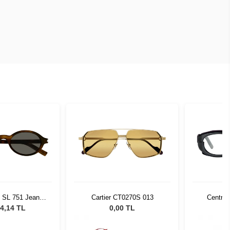
t SL 751 Jeanne
Cartier CT0270S 013
Centro 
003
4,14 TL
0,00 TL