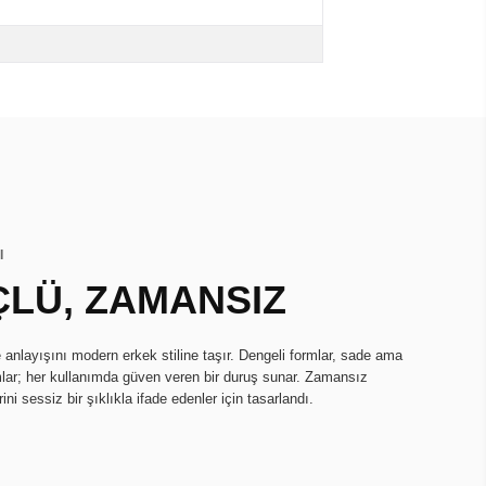
I
ÇLÜ, ZAMANSIZ
 anlayışını modern erkek stiline taşır. Dengeli formlar, sade ama
mlar; her kullanımda güven veren bir duruş sunar. Zamansız
rini sessiz bir şıklıkla ifade edenler için tasarlandı.