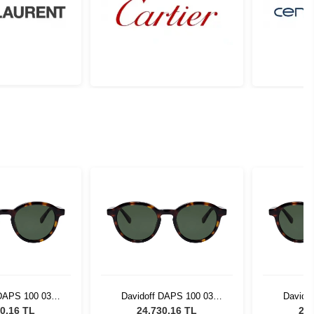
 DAPS 100 03
Davidoff DAPS 100 03
Davido
üneş Gözlüğü
Unisex Güneş Gözlüğü
Unisex
0,16 TL
24.730,16 TL
24.