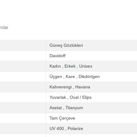
mlar
Güneş Gözlükleri
Davidoff
Kadın
,
Erkek
,
Unisex
Üçgen
,
Kare
,
Dikdörtgen
Kahverengi
,
Havana
Yuvarlak
,
Oval / Elips
Asetat
,
Titanyum
Tam Çerçeve
UV 400
,
Polarize