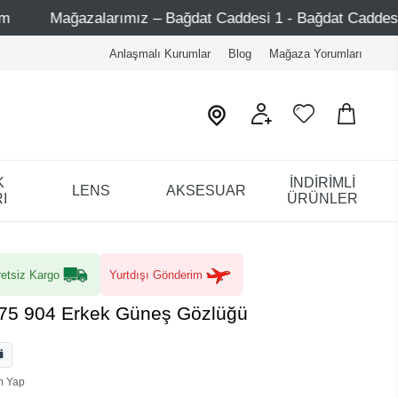
ız – Bağdat Caddesi 1 - Bağdat Caddesi 2 - Nişantaşı – Etil
Anlaşmalı Kurumlar
Blog
Mağaza Yorumları
K
İNDİRİMLİ
LENS
AKSESUAR
I
ÜRÜNLER
etsiz Kargo
Yurtdışı Gönderim
/75 904 Erkek Güneş Gözlüğü
m Yap