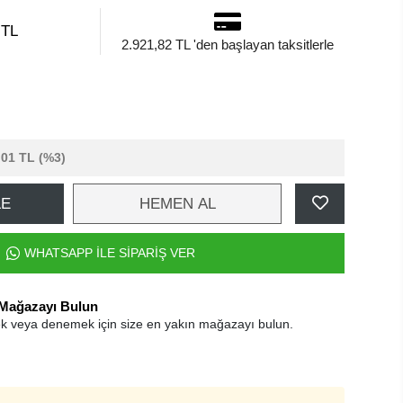
 TL
2.921,82 TL 'den başlayan taksitlerle
,01 TL
(%3)
LE
HEMEN AL
WHATSAPP İLE SİPARİŞ VER
 Mağazayı Bulun
k veya denemek için size en yakın mağazayı bulun.