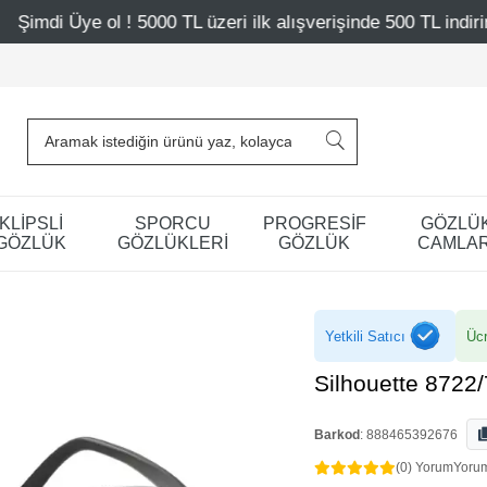
00 TL üzeri ilk alışverişinde 500 TL indirim
Mağazalarım
KLİPSLİ
SPORCU
PROGRESİF
GÖZLÜ
GÖZLÜK
GÖZLÜKLERİ
GÖZLÜK
CAMLAR
Yetkili Satıcı
Ücr
Silhouette 8722
Barkod
:
888465392676
(0) Yorum
Yoru