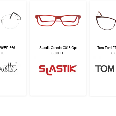
529/EP 6660
Slastik Greedo C013 Opt
Tom Ford F
20
 TL
0,00 TL
0,