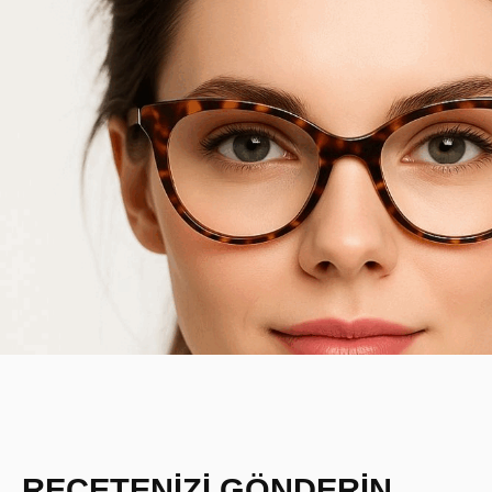
REÇETENİZİ GÖNDERİN