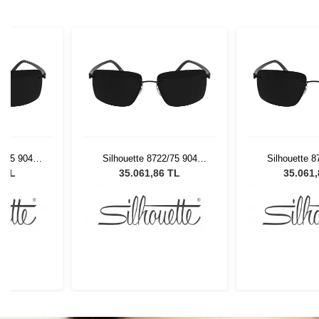
2/75 904
Silhouette 8722/75 904
Silhouette 8
Gözlüğü
Erkek Güneş Gözlüğü
Erkek Güne
6 TL
35.061,86 TL
35.061