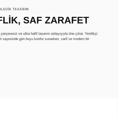
OLOJİK TASARIM
FLİK, SAF ZARAFET
erçevesiz ve ultra hafif tasarım anlayışıyla öne çıkar. Yenilikçi
ri sayesinde gün boyu konfor sunarken, zarif ve modern bir