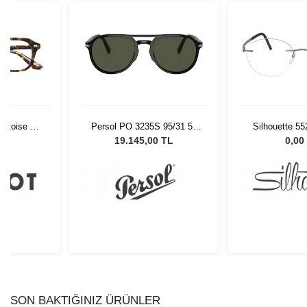
ortoise 52
Persol PO 3235S 95/31 55
Silhouette 5
1
Unisex Güneş Gözlüğü
48/
L
19.145,00 TL
0,00
SON BAKTIĞINIZ ÜRÜNLER