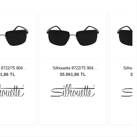
e 8722/75 904
Silhouette 8722/75 904
Silhoue
neş Gözlüğü
Erkek Güneş Gözlüğü
Erkek 
1,86 TL
35.061,86 TL
35.