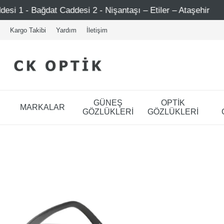
esi 2 - Nişantaşı – Etiler – Ataşehir
Şimdi Üye ol ! 50
Kargo Takibi
Yardım
İletişim
GÜNEŞ
OPTİK
MARKALAR
GÖZLÜKLERİ
GÖZLÜKLERİ