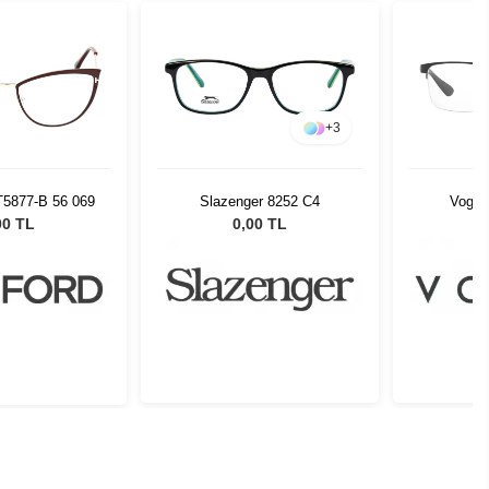
+
3
T5877-B 56 069
Slazenger 8252 C4
Vogue
00 TL
0,00 TL