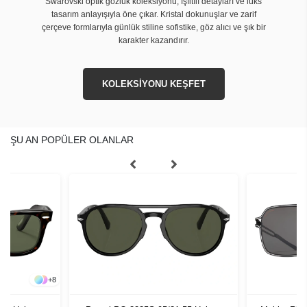
Swarovski optik gözlük koleksiyonu, ışıltılı detayları ve lüks
tasarım anlayışıyla öne çıkar. Kristal dokunuşlar ve zarif
çerçeve formlarıyla günlük stiline sofistike, göz alıcı ve şık bir
karakter kazandırır.
KOLEKSİYONU KEŞFET
ŞU AN POPÜLER OLANLAR
+
8