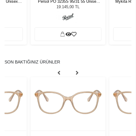
50 Unisex
Persol PO 3235S 95/31 55 Unisex
Mykita Rik
ğü
Güneş Gözlüğü
Unis
19.145,00 TL
SON BAKTIĞINIZ ÜRÜNLER