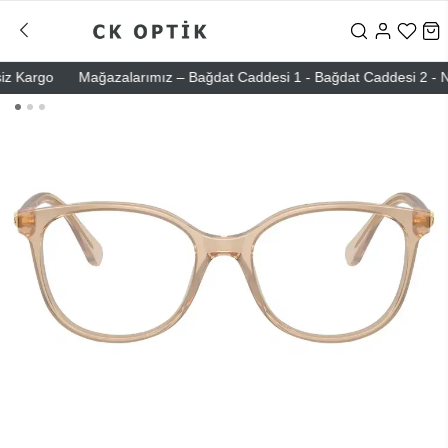
 Kargo
Mağazalarımız – Bağdat Caddesi 1 - Bağdat Caddesi 2 - Nişant