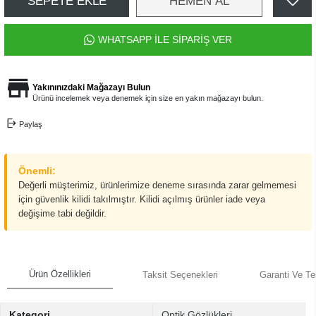
SEPETE EKLE
HEMEN AL
WHATSAPP İLE SİPARİŞ VER
Yakınınızdaki Mağazayı Bulun
Ürünü incelemek veya denemek için size en yakın mağazayı bulun.
Paylaş
Önemli:
Değerli müşterimiz, ürünlerimize deneme sırasında zarar gelmemesi
için güvenlik kilidi takılmıştır. Kilidi açılmış ürünler iade veya
değişime tabi değildir.
Ürün Özellikleri
Taksit Seçenekleri
Garanti Ve Te
Kategori
Optik Gözlükleri