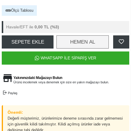
Ölçü Tablosu
Havale/EFT ile
0,00 TL
(%3)
SEPETE EKLE
HEMEN AL
WHATSAPP İLE SİPARİŞ VER
Yakınınızdaki Mağazayı Bulun
Ürünü incelemek veya denemek için size en yakın mağazayı bulun.
Paylaş
Önemli:
Değerli müşterimiz, ürünlerimize deneme sırasında zarar gelmemesi
için güvenlik kilidi takılmıştır. Kilidi açılmış ürünler iade veya
değişime tabi değildir.