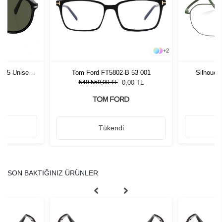
+
2
1 55 Unisex
Tom Ford FT5802-B 53 001
Silhouet
ğü
L
0,00 TL
549.559,00 TL
Tükendi
SON BAKTIĞINIZ ÜRÜNLER