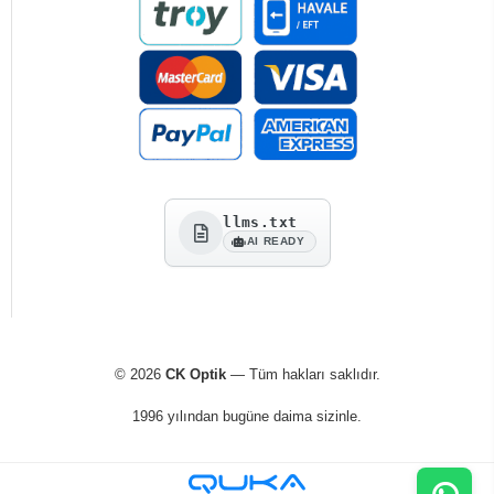
llms.txt
AI READY
© 2026
CK Optik
— Tüm hakları saklıdır.
1996 yılından bugüne daima sizinle.