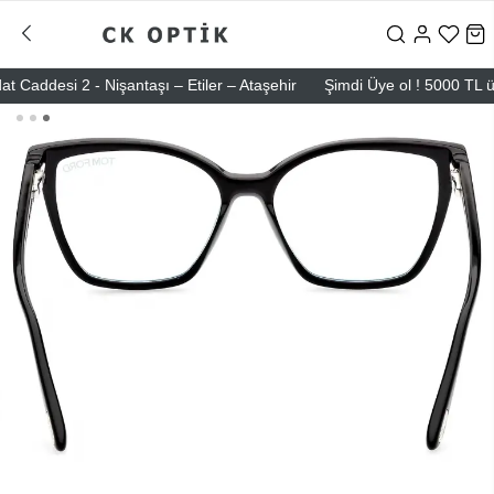
ddesi 2 - Nişantaşı – Etiler – Ataşehir
Şimdi Üye ol ! 5000 TL üzeri 