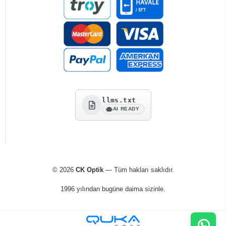
llms.txt
AI READY
© 2026
CK Optik
— Tüm hakları saklıdır.
1996 yılından bugüne daima sizinle.