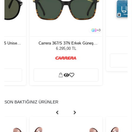
+
3
1 55 Unisex
Carrera 367/S 37N Erkek Güneş
ğü
Gözlüğü
L
6.295,00 TL
SON BAKTIĞINIZ ÜRÜNLER