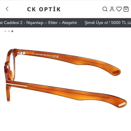
esi 2 - Nişantaşı – Etiler – Ataşehir
Şimdi Üye ol ! 5000 TL üzeri i