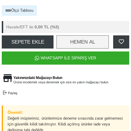
Ölçü Tablosu
Havale/EFT ile
0,00 TL
(%3)
SEPETE EKLE
HEMEN AL
WHATSAPP İLE SİPARİŞ VER
Yakınınızdaki Mağazayı Bulun
Ürünü incelemek veya denemek için size en yakın mağazayı bulun.
Paylaş
Önemli:
Değerli müşterimiz, ürünlerimize deneme sırasında zarar gelmemesi
için güvenlik kilidi takılmıştır. Kilidi açılmış ürünler iade veya
değişime tabi değildir.