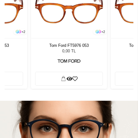
+
2
+
2
6 053
Tom Ford FT5976 053
Tom 
0,00 TL