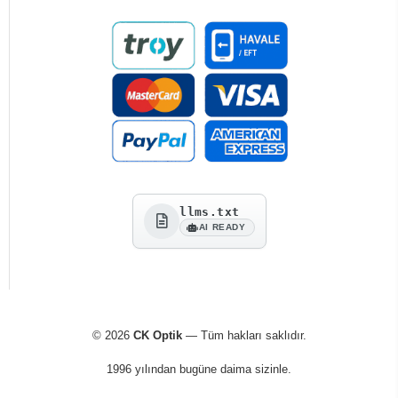
llms.txt
AI READY
© 2026
CK Optik
— Tüm hakları saklıdır.
1996 yılından bugüne daima sizinle.