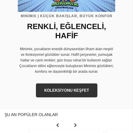
MINIMIX | KÜÇÜK BAKIŞLAR, BÜYÜK KONFOR
RENKLİ, EĞLENCELİ,
HAFİF
Minimix, çocukların enerjik dünyasından ilham alan neşeli
ve fonksiyonel gözlükler sunar. Hafif çerçeveler, yumuşak
hatlar ve canlı renkler; gün boyu rahat bir kullanım sağlar.
Çocukların stilini eğlenceyle buluşturan Minimix gözlükleri,
konforu ve dayanıklılığı bir arada sunar.
KOLEKSİYONU KEŞFET
ŞU AN POPÜLER OLANLAR