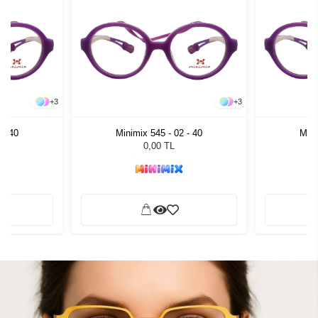
+
3
+
3
 - 40
Minimix 545 - 02 - 40
Mini
0,00 TL