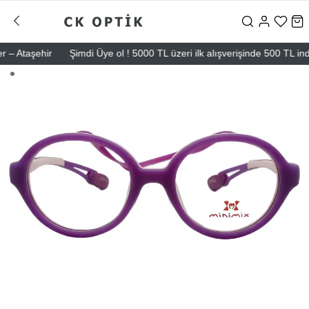
 Ataşehir
Şimdi Üye ol ! 5000 TL üzeri ilk alışverişinde 500 TL indiri