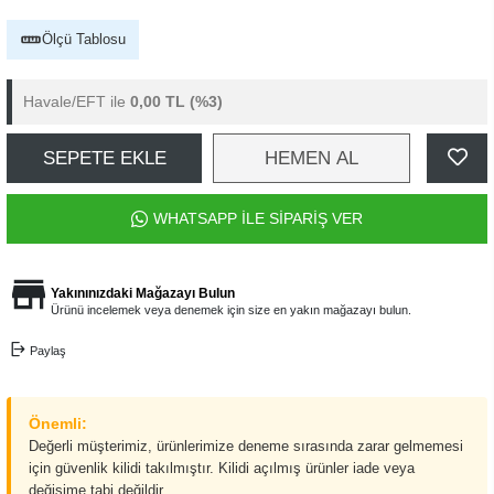
Ölçü Tablosu
Havale/EFT ile
0,00 TL
(%3)
SEPETE EKLE
HEMEN AL
WHATSAPP İLE SİPARİŞ VER
Yakınınızdaki Mağazayı Bulun
Ürünü incelemek veya denemek için size en yakın mağazayı bulun.
Paylaş
Önemli:
Değerli müşterimiz, ürünlerimize deneme sırasında zarar gelmemesi
için güvenlik kilidi takılmıştır. Kilidi açılmış ürünler iade veya
değişime tabi değildir.