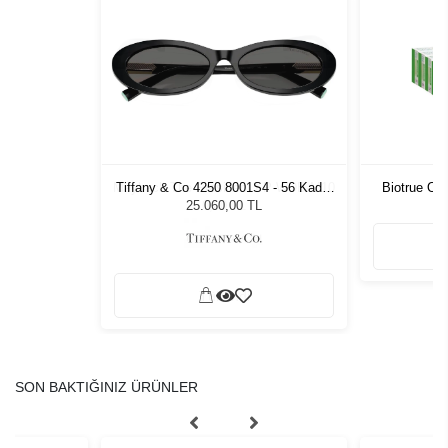
 I P-WDB-M10
Tiffany & Co 4250 8001S4 - 56 Kadın
Biotrue On
Güneş Gözlüğü
25.060,00 TL
SON BAKTIĞINIZ ÜRÜNLER